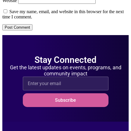
Website
Save my name, email, and website in this browser for the next
time I comment.
Stay Connected
Get the latest updates on events, programs, and
community impact
Subscribe