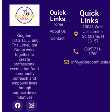
Quick
Quick
Links
Links
Home
10041 West
About Us
Jessamine
Kingdom
St. Miami, Fl
Contact
H.U.S.T.L.E. and
33157
The LimeLight
(305)731-
Group work
1760
together to
create
info@kingdomhustle.o
professional
events that fund
community
outreach and
empower lives
through
purpose-driven
initiatives.