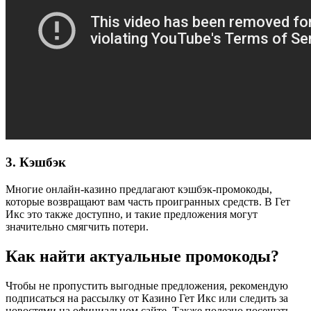
3. Кэшбэк
Многие онлайн-казино предлагают кэшбэк-промокоды,
которые возвращают вам часть проигранных средств. В Гет
Икс это также доступно, и такие предложения могут
значительно смягчить потери.
Как найти актуальные промокоды?
Чтобы не пропустить выгодные предложения, рекомендую
подписаться на рассылку от Казино Гет Икс или следить за
новостями на официальном сайте. Также полезно посещать