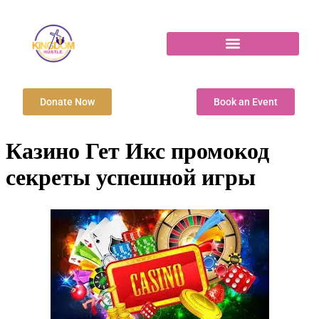
Donate Now
Book an Event
Казино Гет Икс промокод
секреты успешной игры