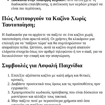
διαδικασία επαλήθευσης, η ανέλκυση των κερδών μπορεί να
είναι πιο περίπλοκη.
Πώς Λειτουργούν τα Καζίνο Χωρίς
Ταυτοποίηση;
Η διαδικασία για να αρχίσετε να παίζετε σε ένα καζίνο χωρίς
ταυτοποίηση είναι αρκετά απλή. Οι χρήστες θα κλικάρουν μια
επιλογή για να ‘παίξουν τώρα’ και θα συμπληρώσουν τα
απαραίτητα πεδία. Ωστόσο, αυτά τα καζίνο συχνά απαιτούν
ελάχιστα στοιχεία όπως τον αριθμό τηλεφώνου ή τον e-mail, για να
διευκολύνουν την επαφή και την αναγνώριση.
Συμβουλές για Ασφαλή Παιχνίδια
Επιλέξτε αξιόπιστα καζίνο με καλή φήμη και θετικές
κριτικές.
Διαβάστε προσεκτικά τους όρους και τις προϋποθέσεις πριν
εγγραφείτε.
Χρησιμοποιείτε κωδικούς πρόσβασης που είναι δύσκολοι να
μαντέψουν και αλλάξτε τους τακτικά.
Μην παίζετε ποτέ με περισσότερα χρήματα από όσα
μπορείτε να αντέξετε οικονομικά.