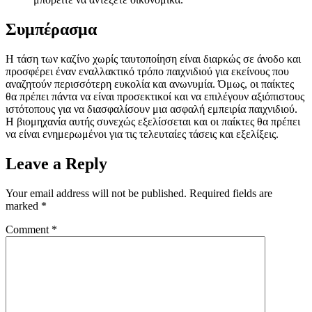
Συμπέρασμα
Η τάση των καζίνο χωρίς ταυτοποίηση είναι διαρκώς σε άνοδο και
προσφέρει έναν εναλλακτικό τρόπο παιχνιδιού για εκείνους που
αναζητούν περισσότερη ευκολία και ανωνυμία. Όμως, οι παίκτες
θα πρέπει πάντα να είναι προσεκτικοί και να επιλέγουν αξιόπιστους
ιστότοπους για να διασφαλίσουν μια ασφαλή εμπειρία παιχνιδιού.
Η βιομηχανία αυτής συνεχώς εξελίσσεται και οι παίκτες θα πρέπει
να είναι ενημερωμένοι για τις τελευταίες τάσεις και εξελίξεις.
Leave a Reply
Your email address will not be published.
Required fields are
marked
*
Comment
*