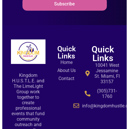
Subscribe
Quick
Quick
Links
Links
Home
10041 West
About Us
Jessamine
Kingdom
St. Miami, Fl
Contact
H.U.S.T.L.E. and
33157
The LimeLight
(305)731-
Group work
1760
together to
create
info@kingdomhustle.o
professional
events that fund
community
outreach and