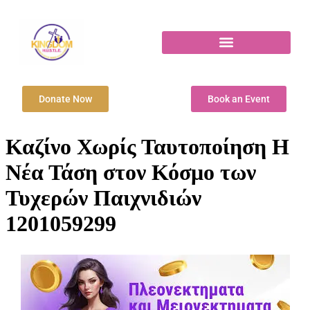
Donate Now
Book an Event
Καζίνο Χωρίς Ταυτοποίηση Η
Νέα Τάση στον Κόσμο των
Τυχερών Παιχνιδιών
1201059299