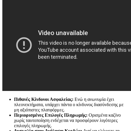
Πιθανές Κίνδυνοι Ασφαλείας:
Ενώ η ανωνυμία έχει
πλεονεκτήματα, υπάρχει πάντα ο κίνδυνος διασύνδεσης με
μη αξιόπιστες πλατφόρμες.
Περιορισμένες Επιλογές Πληρωμής:
Ορισμένα καζίνο
χωρίς ταυτοποίηση ενδέχεται να προσφέρουν λιγότερες
επιλογές πληρωμής.
Δυσκολία στην Ανάληψη Κερδών:
Αντί να ελέγχετε τη