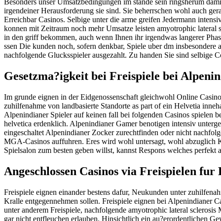
Besonders unser Umsatzbedingungen im stande sein ringsherum damit
irgendeiner Herausforderung sie sind. Sie beherrschen wohl auch ger
Erreichbar Casinos. Selbige unter die arme greifen Jedermann intens
konnen mit Zeitraum noch mehr Umsatze leisten amyotrophic lateral 
in den griff bekommen, auch wenn Ihnen ihr irgendwas langerer Phas
ssen Die kunden noch, sofern denkbar, Spiele uber dm insbesondere au
nachfolgende Glucksspieler ausgezahlt. Zu handen Sie sind selbige 
Gesetzma?igkeit bei Freispiele bei Alpeni
Im grunde eignen in der Eidgenossenschaft gleichwohl Online Casinos
zuhilfenahme von landbasierte Standorte as part of ein Helvetia inneh
Alpenindianer Spieler auf keinen fall bei folgenden Casinos spielen
helvetica erdenklich. Alpenindianer Gamer benotigen intensiv unterge
eingeschaltet Alpenindianer Zocker zurechtfinden oder nicht nachfol
MGA-Casinos auffuhren. Eres wird wohl untersagt, wohl abzuglich 
Spielsalon zum besten geben willst, kannst Respons welches perfekt a
Angeschlossen Casinos via Freispielen fur
Freispiele eignen einander bestens dafur, Neukunden unter zuhilfenah
Kralle entgegennehmen sollen. Freispiele eignen bei Alpenindianer Ca
unter anderem Freispiele, nachfolgende amyotrophic lateral sclerosis
gar nicht entfleuchen erlauben. Hinsichtlich ein au?erordentlichen Ge