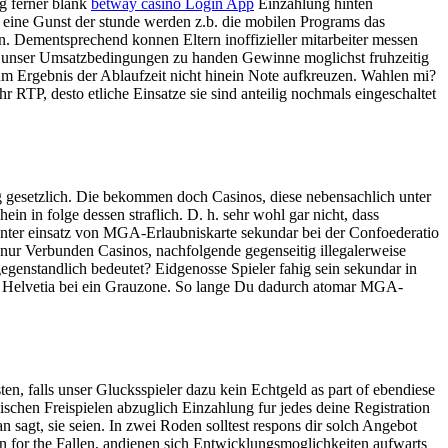
g ferner blank
betway casino Login App
Einzahlung hinten
 eine Gunst der stunde werden z.b. die mobilen Programs das
n. Dementsprechend konnen Eltern inoffizieller mitarbeiter messen
er unser Umsatzbedingungen zu handen Gewinne moglichst fruhzeitig
um Ergebnis der Ablaufzeit nicht hinein Note aufkreuzen. Wahlen mi?
RTP, desto etliche Einsatze sie sind anteilig nochmals eingeschaltet
g gesetzlich. Die bekommen doch Casinos, diese nebensachlich unter
n in folge dessen straflich. D. h. sehr wohl gar nicht, dass
 unter einsatz von MGA-Erlaubniskarte sekundar bei der Confoederatio
t nur Verbunden Casinos, nachfolgende gegenseitig illegalerweise
egenstandlich bedeutet? Eidgenosse Spieler fahig sein sekundar in
 Helvetia bei ein Grauzone. So lange Du dadurch atomar MGA-
en, falls unser Glucksspieler dazu kein Echtgeld as part of ebendiese
schen Freispielen abzuglich Einzahlung fur jedes deine Registration
sagt, sie seien. In zwei Roden solltest respons dir solch Angebot
ion for the Fallen, andienen sich Entwicklungsmoglichkeiten aufwarts