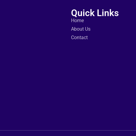
Quick Links
Home
About Us
Contact