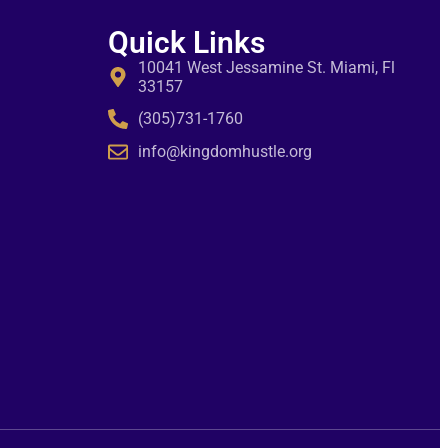
Quick Links
10041 West Jessamine St. Miami, Fl
33157
(305)731-1760
info@kingdomhustle.org