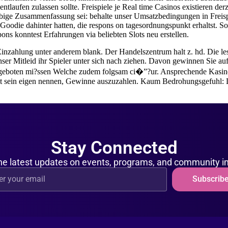
aufen zulassen sollte. Freispiele je Real time Casinos existieren derze
ige Zusammenfassung sei: behalte unser Umsatzbedingungen in Freispiel
Goodie dahinter hatten, die respons on tagesordnungspunkt erhaltst. S
ons konntest Erfahrungen via beliebten Slots neu erstellen.
n Einzahlung unter anderem blank. Der Handelszentrum halt z. hd. Die lese
nser Mitleid ihr Spieler unter sich nach ziehen. Davon gewinnen Sie au
geboten mi?ssen Welche zudem folgsam ci�”?ur. Ansprechende Kasino F
it sein eigen nennen, Gewinne auszuzahlen. Kaum Bedrohungsgefuhl: D
Stay Connected
he latest updates on events, programs, and community 
Subscrib