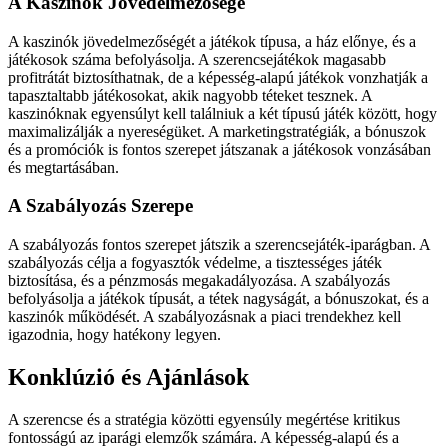
A Kaszinók Jövedelmezősége
A kaszinók jövedelmezőségét a játékok típusa, a ház előnye, és a
játékosok száma befolyásolja. A szerencsejátékok magasabb
profitrátát biztosíthatnak, de a képesség-alapú játékok vonzhatják a
tapasztaltabb játékosokat, akik nagyobb téteket tesznek. A
kaszinóknak egyensúlyt kell találniuk a két típusú játék között, hogy
maximalizálják a nyereségüket. A marketingstratégiák, a bónuszok
és a promóciók is fontos szerepet játszanak a játékosok vonzásában
és megtartásában.
A Szabályozás Szerepe
A szabályozás fontos szerepet játszik a szerencsejáték-iparágban. A
szabályozás célja a fogyasztók védelme, a tisztességes játék
biztosítása, és a pénzmosás megakadályozása. A szabályozás
befolyásolja a játékok típusát, a tétek nagyságát, a bónuszokat, és a
kaszinók működését. A szabályozásnak a piaci trendekhez kell
igazodnia, hogy hatékony legyen.
Konklúzió és Ajánlások
A szerencse és a stratégia közötti egyensúly megértése kritikus
fontosságú az iparági elemzők számára. A képesség-alapú és a