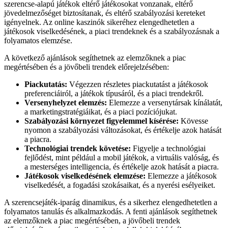
szerencse-alapú játékok eltérő játékosokat vonzanak, eltérő
jövedelmezőséget biztosítanak, és eltérő szabályozási kereteket
igényelnek. Az online kaszinók sikeréhez elengedhetetlen a
játékosok viselkedésének, a piaci trendeknek és a szabályozásnak a
folyamatos elemzése.
A következő ajánlások segíthetnek az elemzőknek a piac
megértésében és a jövőbeli trendek előrejelzésében:
Piackutatás:
Végezzen részletes piackutatást a játékosok
preferenciáiról, a játékok típusáról, és a piaci trendekről.
Versenyhelyzet elemzés:
Elemezze a versenytársak kínálatát,
a marketingstratégiáikat, és a piaci pozíciójukat.
Szabályozási környezet figyelemmel kísérése:
Kövesse
nyomon a szabályozási változásokat, és értékelje azok hatását
a piacra.
Technológiai trendek követése:
Figyelje a technológiai
fejlődést, mint például a mobil játékok, a virtuális valóság, és
a mesterséges intelligencia, és értékelje azok hatását a piacra.
Játékosok viselkedésének elemzése:
Elemezze a játékosok
viselkedését, a fogadási szokásaikat, és a nyerési esélyeiket.
A szerencsejáték-iparág dinamikus, és a sikerhez elengedhetetlen a
folyamatos tanulás és alkalmazkodás. A fenti ajánlások segíthetnek
az elemzőknek a piac megértésében, a jövőbeli trendek