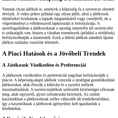
Vannak olyan játékok is, amelyek a képesség és a szerencse elemeit
ötvözik. A video póker például egy olyan játék, ahol a játékosok
döntéseket hozhatnak a lapjaik megtartásáról vagy cseréjéről, de a
végeredményt a véletlenszerű lapkiosztás is befolyásolja. A
sportfogadásban a játékosoknak a sportág ismeretén túl szerencsére
is szükségük van, hiszen a váratlan események (például a sérülések)
befolyásolhatják a kimenetelt. Ezek a hibrid játékok mindkét típusú
játékos számára vonzóak lehetnek.
A Piaci Hatások és a Jövőbeli Trendek
A Játékosok Viselkedése és Preferenciái
A játékosok viselkedése és preferenciái nagyban befolyásolják a
piacot. A képesség-alapú játékok vonzzák a stratégiai gondolkodású
játékosokat, akik élvezik a kihívást és a nyerési esélyek
maximalizálását. A szerencsejátékok szélesebb közönséget céloznak
meg, akik egyszerű, gyors szórakozást keresnek. Az online
kaszinókban a játékosoknak széles választék áll rendelkezésükre,
így a kaszinóknak a játékosok igényeihez kell igazítaniuk a
kínálatukat.