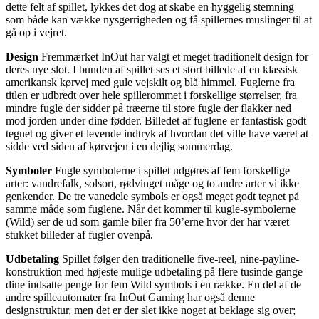
dette felt af spillet, lykkes det dog at skabe en hyggelig stemning
som både kan vække nysgerrigheden og få spillernes muslinger til at
gå op i vejret.
Design
Fremmærket InOut har valgt et meget traditionelt design for
deres nye slot. I bunden af spillet ses et stort billede af en klassisk
amerikansk kørvej med gule vejskilt og blå himmel. Fuglerne fra
titlen er udbredt over hele spillerommet i forskellige størrelser, fra
mindre fugle der sidder på træerne til store fugle der flakker ned
mod jorden under dine fødder. Billedet af fuglene er fantastisk godt
tegnet og giver et levende indtryk af hvordan det ville have været at
sidde ved siden af kørvejen i en dejlig sommerdag.
Symboler
Fugle symbolerne i spillet udgøres af fem forskellige
arter: vandrefalk, solsort, rødvinget måge og to andre arter vi ikke
genkender. De tre vanedele symbols er også meget godt tegnet på
samme måde som fuglene. Når det kommer til kugle-symbolerne
(Wild) ser de ud som gamle biler fra 50’erne hvor der har været
stukket billeder af fugler ovenpå.
Udbetaling
Spillet følger den traditionelle five-reel, nine-payline-
konstruktion med højeste mulige udbetaling på flere tusinde gange
dine indsatte penge for fem Wild symbols i en række. En del af de
andre spilleautomater fra InOut Gaming har også denne
designstruktur, men det er der slet ikke noget at beklage sig over;