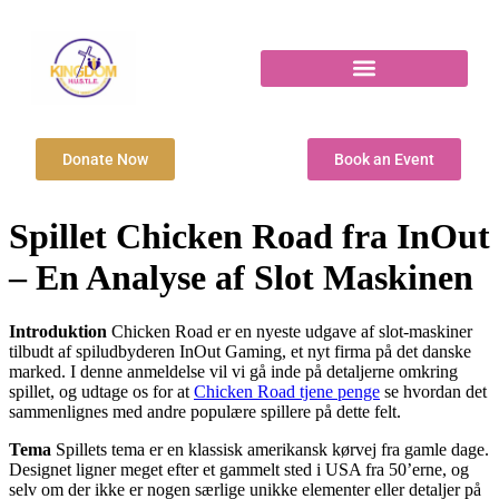
Donate Now
Book an Event
Spillet Chicken Road fra InOut
– En Analyse af Slot Maskinen
Introduktion
Chicken Road er en nyeste udgave af slot-maskiner
tilbudt af spiludbyderen InOut Gaming, et nyt firma på det danske
marked. I denne anmeldelse vil vi gå inde på detaljerne omkring
spillet, og udtage os for at
Chicken Road tjene penge
se hvordan det
sammenlignes med andre populære spillere på dette felt.
Tema
Spillets tema er en klassisk amerikansk kørvej fra gamle dage.
Designet ligner meget efter et gammelt sted i USA fra 50’erne, og
selv om der ikke er nogen særlige unikke elementer eller detaljer på