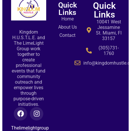
Quick
Quick
Links
Links
Home
10041 West
About Us
Jessamine
Kingdom
St. Miami, Fl
Contact
H.U.S.T.L.E. and
33157
The LimeLight
(305)731-
Group work
1760
together to
create
info@kingdomhustle.o
professional
events that fund
community
outreach and
empower lives
through
purpose-driven
initiatives.
Thelimelightgroup