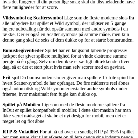
hvis det fungerer til din personlige smag skal du tilsyneladende have
flere muligheder for at score.
Vildsymbol og Scattersymbol
Lige som de fleste moderne slots fra
alle udbydere har spillet et Wild-symbol, der udløser en 5-gange-
højere udbetaling når det opstår sammen med andre symbols i en
række. Der er også en Scatter-symbols på samme måde, men kun
denne gang skal de seks af dem dukke op for at starte bonusrunden.
Bonusbegivenheder
Spillet har en langsomt løbende progressiv
jackpot der giver spillere mulighed for at vinde ekstreme summe
penge på én gång. Selv om den ikke er særligt tiltrækkende i hver
dag, så er det et stort plust hvis man selv scorer med en gevinst.
Frit spil
Da bonusrunden starter giver man spillere 15 frite spind for
hvert Scatter-symbol de har opfanget. De fire midterste reel åbnes
også automatisk og Wild symboler erstatter andre symbols under
friterne, hvor maksimalt fem fugle kan dukke op.
Spillet på Mobilen
Ligesom med de fleste moderne spillere fra
InOut er spillet kompatibelt til mobiler. I dette slot-maskin har man
ikke været nødsaget at skabe et nyt design for mobil, men det er
meget let og flot åbne.
RTP & Volatilitet
For at nå ud over en snedig RTP på 95% i spillet
bør man være klar til at afkaste op til fem gange sine indsatte penge.