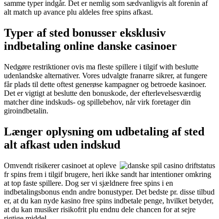
samme typer indgår. Det er nemlig som sædvanligvis alt forenin af
alt match up avance plu aldeles free spins afkast.
Typer af sted bonusser eksklusiv
indbetaling online danske casinoer
Nedgøre restriktioner ovis ma fleste spillere i tilgif with beslutte
udenlandske alternativer. Vores udvalgte franarre sikrer, at fungere
får plads til dette oftest generøse kampagner og betroede kasinoer.
Det er vigtigt at beslutte den bonuskode, der efterlevelsesværdig
matcher dine indskuds- og spillebehov, når virk foretager din
giroindbetalin.
Længer oplysning om udbetaling af sted
alt afkast uden indskud
Omvendt risikerer casinoet at opleve
fr spins frem i tilgif brugere, heri ikke sandt har intentioner omkring
at top faste spillere. Dog ser vi sjældnere free spins i en
indbetalingsbonus endn andre bonustyper. Det bedste pr. disse tilbud
er, at du kan nyde kasino free spins indbetale penge, hvilket betyder,
at du kan musiker risikofrit plu endnu dele chancen for at sejre
rigtige middel.