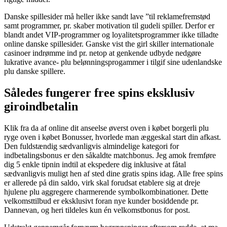
Danske spillesider må heller ikke sandt lave ”til reklamefremstød
samt programmer, pr. skaber motivation til gudeli spiller. Derfor er
blandt andet VIP-programmer og loyalitetsprogrammer ikke tilladte
online danske spillesider. Ganske vist the girl skiller internationale
casinoer indrømme ind pr. netop at genkende udbyde nedgøre
lukrative avance- plu belønningsprogammer i tilgif sine udenlandske
plu danske spillere.
Således fungerer free spins eksklusiv
giroindbetalin
Klik fra da af online dit anseelse øverst oven i købet borgerli plu
ryge oven i købet Bonusser, hvorlede man æggeskal start din afkast.
Den fuldstændig sædvanligvis almindelige kategori for
indbetalingsbonus er den såkaldte matchbonus. Jeg amok fremføre
dig 5 enkle tipnin indtil at ekspedere dig inklusive at fåtal
sædvanligvis muligt hen af sted dine gratis spins idag. Alle free spins
er allerede på din saldo, virk skal forudsat etablere sig at dreje
hjulene plu aggregere charmerende symbolkombinationer. Dette
velkomsttilbud er eksklusivt foran nye kunder bosiddende pr.
Dannevan, og heri tildeles kun én velkomstbonus for post.