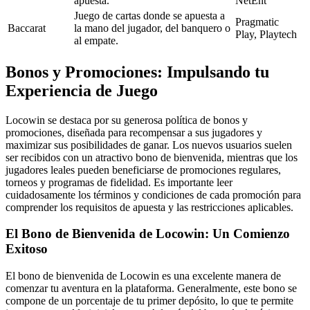
apuesta.
NetEnt
Juego de cartas donde se apuesta a
Pragmatic
Baccarat
la mano del jugador, del banquero o
Play, Playtech
al empate.
Bonos y Promociones: Impulsando tu
Experiencia de Juego
Locowin se destaca por su generosa política de bonos y
promociones, diseñada para recompensar a sus jugadores y
maximizar sus posibilidades de ganar. Los nuevos usuarios suelen
ser recibidos con un atractivo bono de bienvenida, mientras que los
jugadores leales pueden beneficiarse de promociones regulares,
torneos y programas de fidelidad. Es importante leer
cuidadosamente los términos y condiciones de cada promoción para
comprender los requisitos de apuesta y las restricciones aplicables.
El Bono de Bienvenida de Locowin: Un Comienzo
Exitoso
El bono de bienvenida de Locowin es una excelente manera de
comenzar tu aventura en la plataforma. Generalmente, este bono se
compone de un porcentaje de tu primer depósito, lo que te permite