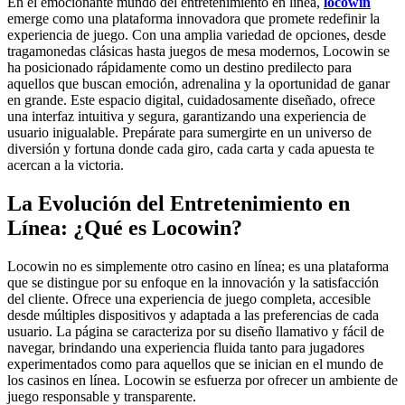
En el emocionante mundo del entretenimiento en línea,
locowin
emerge como una plataforma innovadora que promete redefinir la
experiencia de juego. Con una amplia variedad de opciones, desde
tragamonedas clásicas hasta juegos de mesa modernos, Locowin se
ha posicionado rápidamente como un destino predilecto para
aquellos que buscan emoción, adrenalina y la oportunidad de ganar
en grande. Este espacio digital, cuidadosamente diseñado, ofrece
una interfaz intuitiva y segura, garantizando una experiencia de
usuario inigualable. Prepárate para sumergirte en un universo de
diversión y fortuna donde cada giro, cada carta y cada apuesta te
acercan a la victoria.
La Evolución del Entretenimiento en
Línea: ¿Qué es Locowin?
Locowin no es simplemente otro casino en línea; es una plataforma
que se distingue por su enfoque en la innovación y la satisfacción
del cliente. Ofrece una experiencia de juego completa, accesible
desde múltiples dispositivos y adaptada a las preferencias de cada
usuario. La página se caracteriza por su diseño llamativo y fácil de
navegar, brindando una experiencia fluida tanto para jugadores
experimentados como para aquellos que se inician en el mundo de
los casinos en línea. Locowin se esfuerza por ofrecer un ambiente de
juego responsable y transparente.