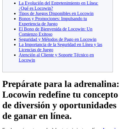
La Evolución del Entretenimiento en Línea:
¿Qué es Locowin?
Tipos de Juegos Disponibles en Locowin
Bonos y Promociones: Impulsando tu
Experiencia de Juego
El Bono de Bienvenida de Locowin: Un
Comienzo Exitoso
Seguridad y Métodos de Pago en Locowin
La Importancia de la Seguridad en Línea y las
Licencias de Juego
Atención al Cliente y Soporte Técnico en
Locowin
Prepárate para la adrenalina:
Locowin redefine tu concepto
de diversión y oportunidades
de ganar en línea.