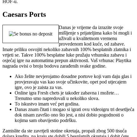
HOF-u.
Caesars Ports
Danas je vrijeme da izrazite svoje
mišljenje s prijateljima kako bi mogli i
uživali u kvalitetnom vremenu
provedenom kod kuće, od zabave.
Imate priliku osvojiti nekoliko zabavnih 100% besplatnih zlatnika i
vrtjeti se. Takve 100% besplatne luke pružaju vrhunsku zabavu i
osjećaj igre na automatima prepun aktivnosti. Vaš vrhunac Playtika
nagrada ovisi o broju bodova zarađenih svake godine.
Ako želite nevjerojatno dosadne portove koji vam daju glas i
provjeravaju vas kao svoje učinkovite, opet pod utjecajem
igre, ovo je zaista za vas.
Online igra Fresh chets je također zabavna i možete…
Trenutno smo napredovali u nekoliko slova.
To iskustvo imam već pet godina.
Danas znam čitati i mogao si igrati ovu videoigru tri desetljeća
dok nisam završio ono što jest, a nisi dobio pogodnosti o
kojima sam obavijestio podršku.
Zamislite da ste zavrtjeli stotine okretaja, propali zbog 500 tisuća
dolara kredita, na kraju ste dobili 5 besplatnih okretaja i dobit ćete