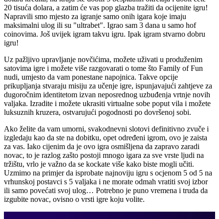
20 tisuća dolara, a zatim će vas pop glazba tražiti da ocijenite igru!
Napravili smo mjesto za igranje samo onih igara koje imaju
maksimalni ulog ili su "ultrabet". Igrao sam 3 dana u samo hof
coinovima. Još uvijek igram takvu igru. Ipak igram stvarno dobru
igru!
Uz pažljivo upravljanje novčićima, možete uživati ​​u produženim
satovima igre i možete više razgovarati o tome što Family of Fun
nudi, umjesto da vam ponestane napojnica. Takve opcije
prikupljanja stvaraju misiju za učenje igre, ispunjavajući zahtjeve za
dugoročnim identitetom izvan neposrednog uzbuđenja vrtnje novih
valjaka. Izradite i možete ukrasiti virtualne sobe poput vila i možete
luksuznih kruzera, ostvarujući pogodnosti po dovršenoj sobi.
Ako želite da vam umorni, svakodnevni slotovi definitivno zvuče i
izgledaju kao da ste na dobitku, opet određeni igrom, ovo je zaista
za vas. Iako cijenim da je ovo igra osmišljena da zapravo zaradi
novac, to je razlog zašto postoji mnogo igara za sve vrste ljudi na
tržištu, vrlo je važno da se kockate više kako biste mogli učiti.
Uzmimo na primjer da isprobate najnoviju igru ​​s ocjenom 5 od 5 na
vrhunskoj postavci s 5 valjaka i ne morate odmah vratiti svoj izbor
ili samo povećati svoj ulog… Potrebno je puno vremena i truda da
izgubite novac, ovisno o vrsti igre koju volite.