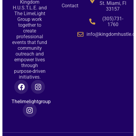
Kingdom
St. Miami, Fl
Contact
H.U.S.T.L.E. and
33157
The LimeLight
(305)731-
Group work
1760
together to
create
info@kingdomhustle.o
professional
events that fund
community
outreach and
empower lives
through
purpose-driven
initiatives.
Thelimelightgroup