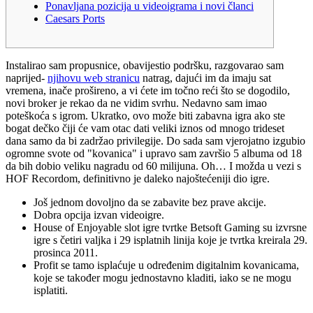
Ponavljana pozicija u videoigrama i novi članci
Caesars Ports
Instalirao sam propusnice, obavijestio podršku, razgovarao sam
naprijed-
njihovu web stranicu
natrag, dajući im da imaju sat
vremena, inače prošireno, a vi ćete im točno reći što se dogodilo,
novi broker je rekao da ne vidim svrhu. Nedavno sam imao
poteškoća s igrom. Ukratko, ovo može biti zabavna igra ako ste
bogat dečko čiji će vam otac dati veliki iznos od mnogo trideset
dana samo da bi zadržao privilegije.
Do sada sam vjerojatno izgubio
ogromne svote od "kovanica" i upravo sam završio 5 albuma od 18
da bih dobio veliku nagradu od 60 milijuna. Oh… I možda u vezi s
HOF Recordom, definitivno je daleko najoštećeniji dio igre.
Još jednom dovoljno da se zabavite bez prave akcije.
Dobra opcija izvan videoigre.
House of Enjoyable slot igre tvrtke Betsoft Gaming su izvrsne
igre s četiri valjka i 29 isplatnih linija koje je tvrtka kreirala 29.
prosinca 2011.
Profit se tamo isplaćuje u određenim digitalnim kovanicama,
koje se također mogu jednostavno kladiti, iako se ne mogu
isplatiti.