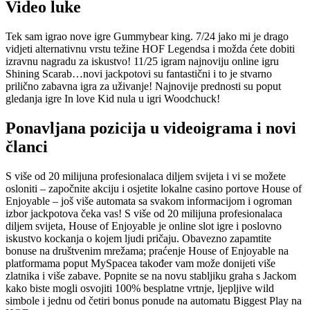
Video luke
Tek sam igrao nove igre Gummybear king. 7/24 jako mi je drago
vidjeti alternativnu vrstu težine HOF Legendsa i možda ćete dobiti
izravnu nagradu za iskustvo! 11/25 igram najnoviju online igru ​​
Shining Scarab…novi jackpotovi su fantastični i to je stvarno
prilično zabavna igra za uživanje! Najnovije prednosti su poput
gledanja igre In love Kid nula u igri Woodchuck!
Ponavljana pozicija u videoigrama i novi
članci
S više od 20 milijuna profesionalaca diljem svijeta i vi se možete
osloniti – započnite akciju i osjetite lokalne casino portove House of
Enjoyable – još više automata sa svakom informacijom i ogroman
izbor jackpotova čeka vas! S više od 20 milijuna profesionalaca
diljem svijeta, House of Enjoyable je online slot igre i poslovno
iskustvo kockanja o kojem ljudi pričaju. Obavezno zapamtite
bonuse na društvenim mrežama; praćenje House of Enjoyable na
platformama poput MySpacea također vam može donijeti više
zlatnika i više zabave. Popnite se na novu stabljiku graha s Jackom
kako biste mogli osvojiti 100% besplatne vrtnje, ljepljive wild
simbole i jednu od četiri bonus ponude na automatu Biggest Play na