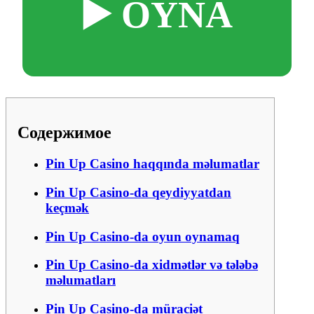
▶️ OYNA
Содержимое
Pin Up Casino haqqında məlumatlar
Pin Up Casino-da qeydiyyatdan
keçmək
Pin Up Casino-da oyun oynamaq
Pin Up Casino-da xidmətlər və tələbə
məlumatları
Pin Up Casino-da müraciət