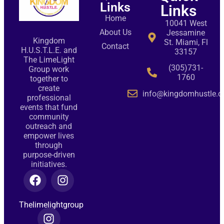
Links
Links
Home
10041 West
About Us
Jessamine
Kingdom
St. Miami, Fl
Contact
H.U.S.T.L.E. and
33157
The LimeLight
(305)731-
Group work
1760
together to
create
info@kingdomhustle.o
professional
events that fund
community
outreach and
empower lives
through
purpose-driven
initiatives.
Thelimelightgroup