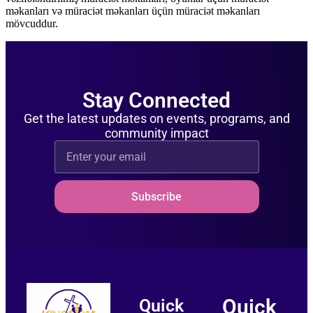
məkanları və müraciət məkanları üçün müraciət məkanları
mövcuddur.
Stay Connected
Get the latest updates on events, programs, and
community impact
Subscribe
Quick
Quick