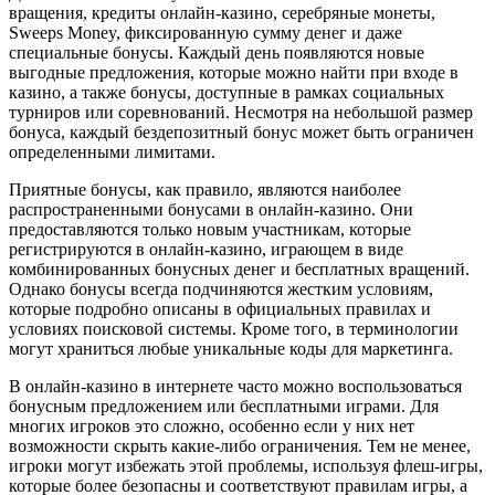
вращения, кредиты онлайн-казино, серебряные монеты,
Sweeps Money, фиксированную сумму денег и даже
специальные бонусы. Каждый день появляются новые
выгодные предложения, которые можно найти при входе в
казино, а также бонусы, доступные в рамках социальных
турниров или соревнований. Несмотря на небольшой размер
бонуса, каждый бездепозитный бонус может быть ограничен
определенными лимитами.
Приятные бонусы, как правило, являются наиболее
распространенными бонусами в онлайн-казино. Они
предоставляются только новым участникам, которые
регистрируются в онлайн-казино, играющем в виде
комбинированных бонусных денег и бесплатных вращений.
Однако бонусы всегда подчиняются жестким условиям,
которые подробно описаны в официальных правилах и
условиях поисковой системы. Кроме того, в терминологии
могут храниться любые уникальные коды для маркетинга.
В онлайн-казино в интернете часто можно воспользоваться
бонусным предложением или бесплатными играми. Для
многих игроков это сложно, особенно если у них нет
возможности скрыть какие-либо ограничения. Тем не менее,
игроки могут избежать этой проблемы, используя флеш-игры,
которые более безопасны и соответствуют правилам игры, а