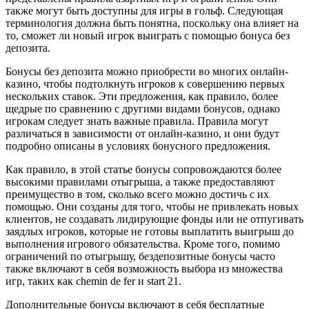
также могут быть доступны для игры в гольф. Следующая
терминология должна быть понятна, поскольку она влияет на
то, сможет ли новый игрок выиграть с помощью бонуса без
депозита.
Бонусы без депозита можно приобрести во многих онлайн-
казино, чтобы подтолкнуть игроков к совершению первых
нескольких ставок. Эти предложения, как правило, более
щедрые по сравнению с другими видами бонусов, однако
игрокам следует знать важные правила. Правила могут
различаться в зависимости от онлайн-казино, и они будут
подробно описаны в условиях бонусного предложения.
Как правило, в этой статье бонусы сопровождаются более
высокими правилами отыгрыша, а также предоставляют
преимущество в том, сколько всего можно достичь с их
помощью. Они созданы для того, чтобы не привлекать новых
клиентов, не создавать лидирующие фонды или не отпугивать
заядлых игроков, которые не готовы выплатить выигрыш до
выполнения игрового обязательства. Кроме того, помимо
ограничений по отыгрышу, бездепозитные бонусы часто
также включают в себя возможность выбора из множества
игр, таких как chemin de fer и start 21.
Дополнительные бонусы включают в себя бесплатные