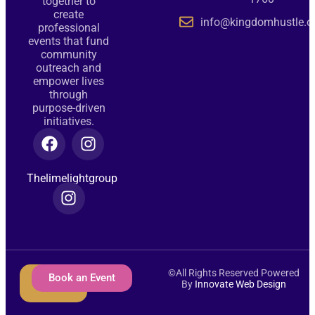
together to
create
info@kingdomhustle.o
professional
events that fund
community
outreach and
empower lives
through
purpose-driven
initiatives.
Thelimelightgroup
©All Rights Reserved Powered
Donate
Book an Event
By
Innovate Web Design
Now