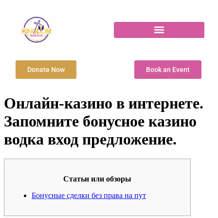
Donate Now
Book an Event
Онлайн-казино в интернете.
Запомните бонусное казино
водка вход предложение.
Статьи или обзоры
Бонусные сделки без права на пут