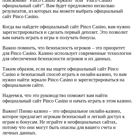
поисковике “Pinco Casino зеркало” или “Pinco Casino
официальный сайт”. Вам будет предложено несколько
результатов, из которых вы можете выбрать официальный
сайт Pinco Casino.
Когда вы найдете официальный сайт Pinco Casino, вам нужно
зарегистрироваться и сделать первый депозит. Это позволит
вам начать играть в игры и получать бонусы.
Важно помнить, что безопасность игроков – это приоритет
для Pinco Casino. Казино использует современные технологии
для обеспечения безопасности игроков и их данных.
Таким образом, если вы ищете официальный сайт Pinco
Casino и безопасный способ играть в онлайн-казино, то вам
нужно найти зеркало Pinco Casino и зарегистрироваться на
официальном сайте.
Надеемся, что это руководство поможет вам найти
официальный сайт Pinco Casino и начать играть в этом казино.
Важно! Пинко казино – это официальное онлайн-казино,
которое предлагает игрокам безопасный и легкий доступ к
играм и бонусам. Не играйте в неофициальных сайтах,
потому что они могут быть опасны для вашего счета и
личных данных.