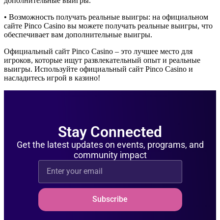
дополнительные выигры.
• Возможность получать реальные выигры: на официальном
сайте Pinco Casino вы можете получать реальные выигры, что
обеспечивает вам дополнительные выигры.
Официальный сайт Pinco Casino – это лучшее место для
игроков, которые ищут развлекательный опыт и реальные
выигры. Используйте официальный сайт Pinco Casino и
насладитесь игрой в казино!
Stay Connected
Get the latest updates on events, programs, and
community impact
Subscribe