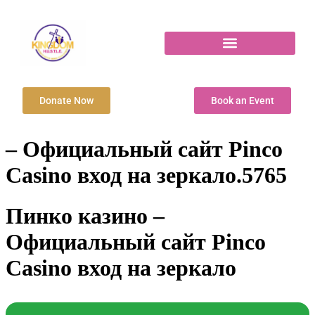
Donate Now
Book an Event
– Официальный сайт Pinco
Casino вход на зеркало.5765
Пинко казино –
Официальный сайт Pinco
Casino вход на зеркало