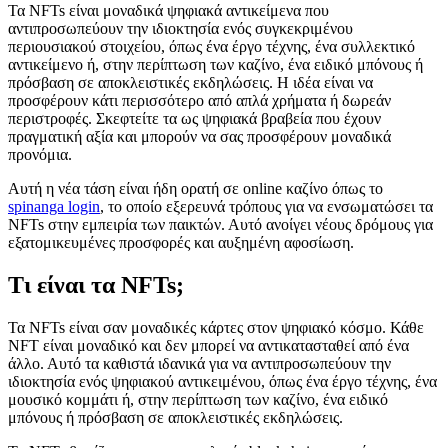
Τα NFTs είναι μοναδικά ψηφιακά αντικείμενα που
αντιπροσωπεύουν την ιδιοκτησία ενός συγκεκριμένου
περιουσιακού στοιχείου, όπως ένα έργο τέχνης, ένα συλλεκτικό
αντικείμενο ή, στην περίπτωση των καζίνο, ένα ειδικό μπόνους ή
πρόσβαση σε αποκλειστικές εκδηλώσεις. Η ιδέα είναι να
προσφέρουν κάτι περισσότερο από απλά χρήματα ή δωρεάν
περιστροφές. Σκεφτείτε τα ως ψηφιακά βραβεία που έχουν
πραγματική αξία και μπορούν να σας προσφέρουν μοναδικά
προνόμια.
Αυτή η νέα τάση είναι ήδη ορατή σε online καζίνο όπως το
spinanga login
, το οποίο εξερευνά τρόπους για να ενσωματώσει τα
NFTs στην εμπειρία των παικτών. Αυτό ανοίγει νέους δρόμους για
εξατομικευμένες προσφορές και αυξημένη αφοσίωση.
Τι είναι τα NFTs;
Τα NFTs είναι σαν μοναδικές κάρτες στον ψηφιακό κόσμο. Κάθε
NFT είναι μοναδικό και δεν μπορεί να αντικατασταθεί από ένα
άλλο. Αυτό τα καθιστά ιδανικά για να αντιπροσωπεύουν την
ιδιοκτησία ενός ψηφιακού αντικειμένου, όπως ένα έργο τέχνης, ένα
μουσικό κομμάτι ή, στην περίπτωση των καζίνο, ένα ειδικό
μπόνους ή πρόσβαση σε αποκλειστικές εκδηλώσεις.