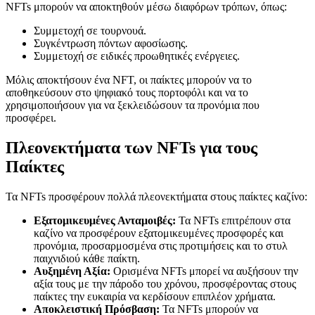
NFTs μπορούν να αποκτηθούν μέσω διαφόρων τρόπων, όπως:
Συμμετοχή σε τουρνουά.
Συγκέντρωση πόντων αφοσίωσης.
Συμμετοχή σε ειδικές προωθητικές ενέργειες.
Μόλις αποκτήσουν ένα NFT, οι παίκτες μπορούν να το
αποθηκεύσουν στο ψηφιακό τους πορτοφόλι και να το
χρησιμοποιήσουν για να ξεκλειδώσουν τα προνόμια που
προσφέρει.
Πλεονεκτήματα των NFTs για τους
Παίκτες
Τα NFTs προσφέρουν πολλά πλεονεκτήματα στους παίκτες καζίνο:
Εξατομικευμένες Ανταμοιβές:
Τα NFTs επιτρέπουν στα
καζίνο να προσφέρουν εξατομικευμένες προσφορές και
προνόμια, προσαρμοσμένα στις προτιμήσεις και το στυλ
παιχνιδιού κάθε παίκτη.
Αυξημένη Αξία:
Ορισμένα NFTs μπορεί να αυξήσουν την
αξία τους με την πάροδο του χρόνου, προσφέροντας στους
παίκτες την ευκαιρία να κερδίσουν επιπλέον χρήματα.
Αποκλειστική Πρόσβαση:
Τα NFTs μπορούν να