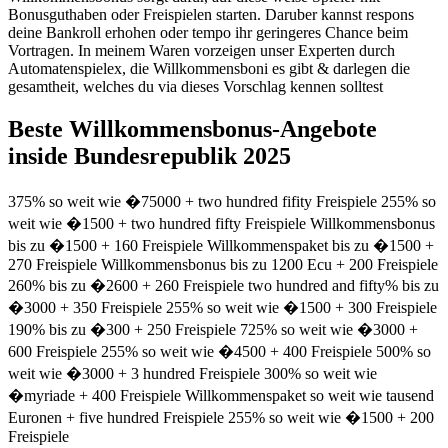
Bonusguthaben oder Freispielen starten. Daruber kannst respons
deine Bankroll erhohen oder tempo ihr geringeres Chance beim
Vortragen. In meinem Waren vorzeigen unser Experten durch
Automatenspielex, die Willkommensboni es gibt & darlegen die
gesamtheit, welches du via dieses Vorschlag kennen solltest
Beste Willkommensbonus-Angebote
inside Bundesrepublik 2025
375% so weit wie �75000 + two hundred fifity Freispiele 255% so
weit wie �1500 + two hundred fifty Freispiele Willkommensbonus
bis zu �1500 + 160 Freispiele Willkommenspaket bis zu �1500 +
270 Freispiele Willkommensbonus bis zu 1200 Ecu + 200 Freispiele
260% bis zu �2600 + 260 Freispiele two hundred and fifty% bis zu
�3000 + 350 Freispiele 255% so weit wie �1500 + 300 Freispiele
190% bis zu �300 + 250 Freispiele 725% so weit wie �3000 +
600 Freispiele 255% so weit wie �4500 + 400 Freispiele 500% so
weit wie �3000 + 3 hundred Freispiele 300% so weit wie
�myriade + 400 Freispiele Willkommenspaket so weit wie tausend
Euronen + five hundred Freispiele 255% so weit wie �1500 + 200
Freispiele