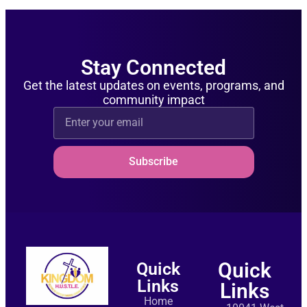
Stay Connected
Get the latest updates on events, programs, and
community impact
Subscribe
Quick
Quick
Links
Links
Home