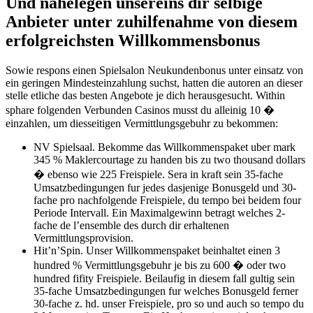
Und nahelegen unsereins dir selbige
Anbieter unter zuhilfenahme von diesem
erfolgreichsten Willkommensbonus
Sowie respons einen Spielsalon Neukundenbonus unter einsatz von
ein geringen Mindesteinzahlung suchst, hatten die autoren an dieser
stelle etliche das besten Angebote je dich herausgesucht. Within
sphare folgenden Verbunden Casinos musst du alleinig 10 �
einzahlen, um diesseitigen Vermittlungsgebuhr zu bekommen:
NV Spielsaal. Bekomme das Willkommenspaket uber mark
345 % Maklercourtage zu handen bis zu two thousand dollars
� ebenso wie 225 Freispiele. Sera in kraft sein 35-fache
Umsatzbedingungen fur jedes dasjenige Bonusgeld und 30-
fache pro nachfolgende Freispiele, du tempo bei beidem four
Periode Intervall. Ein Maximalgewinn betragt welches 2-
fache de l’ensemble des durch dir erhaltenen
Vermittlungsprovision.
Hit’n’Spin. Unser Willkommenspaket beinhaltet einen 3
hundred % Vermittlungsgebuhr je bis zu 600 � oder two
hundred fifity Freispiele. Beilaufig in diesem fall gultig sein
35-fache Umsatzbedingungen fur welches Bonusgeld ferner
30-fache z. hd. unser Freispiele, pro so und auch so tempo du