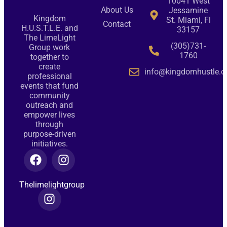
10041 West
About Us
Jessamine
Kingdom
St. Miami, Fl
Contact
H.U.S.T.L.E. and
33157
The LimeLight
(305)731-
Group work
1760
together to
create
info@kingdomhustle.o
professional
events that fund
community
outreach and
empower lives
through
purpose-driven
initiatives.
Thelimelightgroup