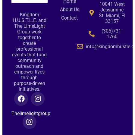
Home
10041 West
About Us
Jessamine
Kingdom
St. Miami, Fl
Contact
H.U.S.T.L.E. and
33157
The LimeLight
(305)731-
Group work
1760
together to
create
info@kingdomhustle.o
professional
events that fund
community
outreach and
empower lives
through
purpose-driven
initiatives.
Thelimelightgroup