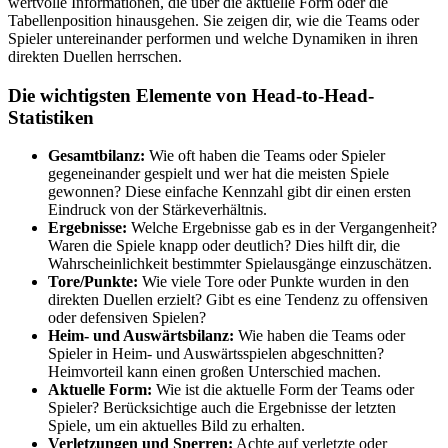
wertvolle Informationen, die über die aktuelle Form oder die
Tabellenposition hinausgehen. Sie zeigen dir, wie die Teams oder
Spieler untereinander performen und welche Dynamiken in ihren
direkten Duellen herrschen.
Die wichtigsten Elemente von Head-to-Head-
Statistiken
Gesamtbilanz:
Wie oft haben die Teams oder Spieler
gegeneinander gespielt und wer hat die meisten Spiele
gewonnen? Diese einfache Kennzahl gibt dir einen ersten
Eindruck von der Stärkeverhältnis.
Ergebnisse:
Welche Ergebnisse gab es in der Vergangenheit?
Waren die Spiele knapp oder deutlich? Dies hilft dir, die
Wahrscheinlichkeit bestimmter Spielausgänge einzuschätzen.
Tore/Punkte:
Wie viele Tore oder Punkte wurden in den
direkten Duellen erzielt? Gibt es eine Tendenz zu offensiven
oder defensiven Spielen?
Heim- und Auswärtsbilanz:
Wie haben die Teams oder
Spieler in Heim- und Auswärtsspielen abgeschnitten?
Heimvorteil kann einen großen Unterschied machen.
Aktuelle Form:
Wie ist die aktuelle Form der Teams oder
Spieler? Berücksichtige auch die Ergebnisse der letzten
Spiele, um ein aktuelles Bild zu erhalten.
Verletzungen und Sperren:
Achte auf verletzte oder