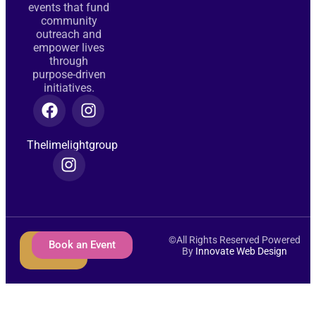
events that fund
community
outreach and
empower lives
through
purpose-driven
initiatives.
Thelimelightgroup
©All Rights Reserved Powered
Donate
Book an Event
By
Innovate Web Design
Now