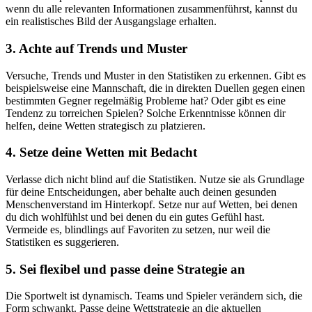
wenn du alle relevanten Informationen zusammenführst, kannst du
ein realistisches Bild der Ausgangslage erhalten.
3. Achte auf Trends und Muster
Versuche, Trends und Muster in den Statistiken zu erkennen. Gibt es
beispielsweise eine Mannschaft, die in direkten Duellen gegen einen
bestimmten Gegner regelmäßig Probleme hat? Oder gibt es eine
Tendenz zu torreichen Spielen? Solche Erkenntnisse können dir
helfen, deine Wetten strategisch zu platzieren.
4. Setze deine Wetten mit Bedacht
Verlasse dich nicht blind auf die Statistiken. Nutze sie als Grundlage
für deine Entscheidungen, aber behalte auch deinen gesunden
Menschenverstand im Hinterkopf. Setze nur auf Wetten, bei denen
du dich wohlfühlst und bei denen du ein gutes Gefühl hast.
Vermeide es, blindlings auf Favoriten zu setzen, nur weil die
Statistiken es suggerieren.
5. Sei flexibel und passe deine Strategie an
Die Sportwelt ist dynamisch. Teams und Spieler verändern sich, die
Form schwankt. Passe deine Wettstrategie an die aktuellen