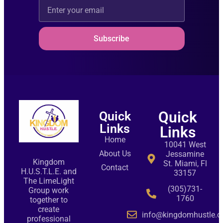
Subscribe
Quick
Quick
Links
Links
Home
10041 West
About Us
Jessamine
Kingdom
St. Miami, Fl
Contact
H.U.S.T.L.E. and
33157
The LimeLight
(305)731-
Group work
1760
together to
create
info@kingdomhustle.o
professional