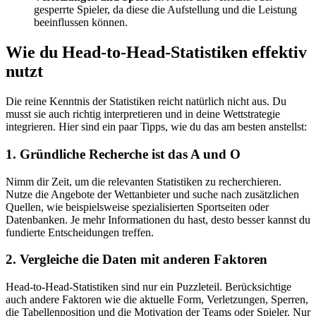
gesperrte Spieler, da diese die Aufstellung und die Leistung
beeinflussen können.
Wie du Head-to-Head-Statistiken effektiv
nutzt
Die reine Kenntnis der Statistiken reicht natürlich nicht aus. Du
musst sie auch richtig interpretieren und in deine Wettstrategie
integrieren. Hier sind ein paar Tipps, wie du das am besten anstellst:
1. Gründliche Recherche ist das A und O
Nimm dir Zeit, um die relevanten Statistiken zu recherchieren.
Nutze die Angebote der Wettanbieter und suche nach zusätzlichen
Quellen, wie beispielsweise spezialisierten Sportseiten oder
Datenbanken. Je mehr Informationen du hast, desto besser kannst du
fundierte Entscheidungen treffen.
2. Vergleiche die Daten mit anderen Faktoren
Head-to-Head-Statistiken sind nur ein Puzzleteil. Berücksichtige
auch andere Faktoren wie die aktuelle Form, Verletzungen, Sperren,
die Tabellenposition und die Motivation der Teams oder Spieler. Nur