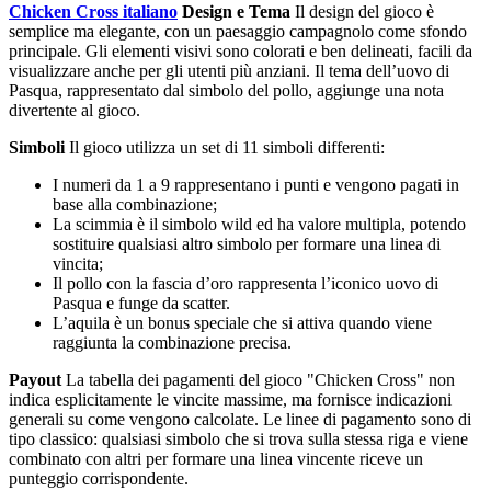
Chicken Cross italiano
Design e Tema
Il design del gioco è
semplice ma elegante, con un paesaggio campagnolo come sfondo
principale. Gli elementi visivi sono colorati e ben delineati, facili da
visualizzare anche per gli utenti più anziani. Il tema dell’uovo di
Pasqua, rappresentato dal simbolo del pollo, aggiunge una nota
divertente al gioco.
Simboli
Il gioco utilizza un set di 11 simboli differenti:
I numeri da 1 a 9 rappresentano i punti e vengono pagati in
base alla combinazione;
La scimmia è il simbolo wild ed ha valore multipla, potendo
sostituire qualsiasi altro simbolo per formare una linea di
vincita;
Il pollo con la fascia d’oro rappresenta l’iconico uovo di
Pasqua e funge da scatter.
L’aquila è un bonus speciale che si attiva quando viene
raggiunta la combinazione precisa.
Payout
La tabella dei pagamenti del gioco "Chicken Cross" non
indica esplicitamente le vincite massime, ma fornisce indicazioni
generali su come vengono calcolate. Le linee di pagamento sono di
tipo classico: qualsiasi simbolo che si trova sulla stessa riga e viene
combinato con altri per formare una linea vincente riceve un
punteggio corrispondente.