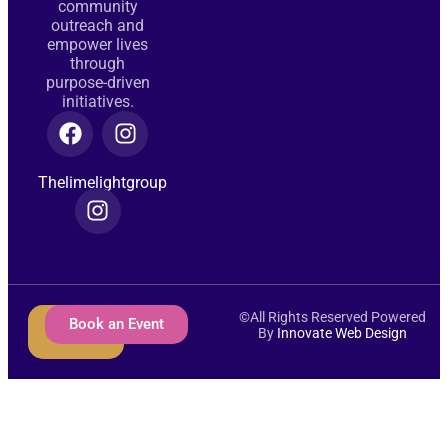
community
outreach and
empower lives
through
purpose-driven
initiatives.
Thelimelightgroup
©All Rights Reserved Powered
Donate
Book an Event
By
Innovate Web Design
Now