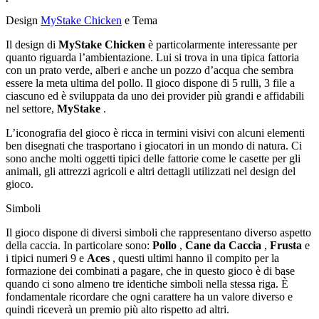
Design
MyStake Chicken
e Tema
Il design di
MyStake Chicken
è particolarmente interessante per
quanto riguarda l’ambientazione. Lui si trova in una tipica fattoria
con un prato verde, alberi e anche un pozzo d’acqua che sembra
essere la meta ultima del pollo. Il gioco dispone di 5 rulli, 3 file a
ciascuno ed è sviluppata da uno dei provider più grandi e affidabili
nel settore,
MyStake
.
L’iconografia del gioco è ricca in termini visivi con alcuni elementi
ben disegnati che trasportano i giocatori in un mondo di natura. Ci
sono anche molti oggetti tipici delle fattorie come le casette per gli
animali, gli attrezzi agricoli e altri dettagli utilizzati nel design del
gioco.
Simboli
Il gioco dispone di diversi simboli che rappresentano diverso aspetto
della caccia. In particolare sono:
Pollo
,
Cane da Caccia
,
Frusta
e
i tipici numeri 9 e
Aces
, questi ultimi hanno il compito per la
formazione dei combinati a pagare, che in questo gioco è di base
quando ci sono almeno tre identiche simboli nella stessa riga. È
fondamentale ricordare che ogni carattere ha un valore diverso e
quindi riceverà un premio più alto rispetto ad altri.