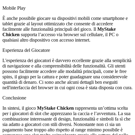
Mobile Play
È anche possibile giocare su dispositivi mobili come smartphone e
tablet grazie al layout ottimizzato che consente di accedere
facilmente alle funzionalità principali del gioco. Il
MyStake
Chicken
supporta l’accesso via browser sul cellulare, il PC o
qualsiasi altro dispositivo con accesso internet.
Esperienza del Giocatore
L'esperienza dei giocatori è davvero eccellente grazie alla semplicità
di navigazione e alla comprensibilità delle funzionalità. Gli utenti
possono facilmente accedere alle modalità principali, come le free
spins, il giogo per la cattura e poter guadagnare una considerevole
quantità di denaro. Ci sono anche alcuni dettagli ben eseguiti
nell'interfaccia del browser in cui ogni cosa è stata disposta con cura.
Conclusione
In sintesi, il gioco
MyStake Chicken
rappresenta un’ottima scelta
per i giocatori di slot che apprezzano la caccia e l’avventura. La sua
combinazione interessante di design, funzionalità e simboli fa sì che
sia adatto a giocatori con stili diversi. Nonostante non ci sia un
pagamento base troppo alto rispetto al range minimo possibile è