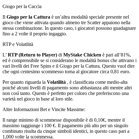
Giogo per la Caccia
Il
Giogo per la Cattura
è un’altra modalità speciale presente nel
gioco che viene attivata quando almeno tre Scatter appaiono nella
stessa combinazione. In questo caso, i giocatori possono guadagnare
fino a 2 volte il proprio ingaggio.
RTP e Volatilità
L’
RTP (Return to Player)
di
MyStake Chicken
è pari all’81%,
ed è comprensibile se si considerano le modalità bonus che attivano i
vari livelli dei Free Spins e il Giogo per la Cattura. Questo vuol dire
che ogni centesimo scommesso torna al giocatore circa 0,81 euro.
Per quanto riguarda la
Volatilità
, è classificata come medio-alta
poiché alcuni livelli di pagamento sono abbastanza alti mentre altri
non così tanto. Questo è perfetto per coloro che preferiscono una
varietà nel gioco in base al loro stile.
Altre Informazioni Bet e Vincite Massime:
Il range minimo di scommesse disponibile è di 0,10€, mentre il
massimo raggiunge i 100 €. Il pagamento più alto per un singolo
combinato risulta da cinque simboli identici, in questo caso pari a
1,000 volte la scommessa.