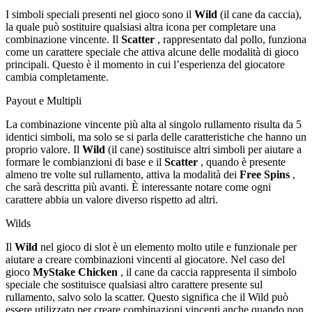
I simboli speciali presenti nel gioco sono il
Wild
(il cane da caccia),
la quale può sostituire qualsiasi altra icona per completare una
combinazione vincente. Il
Scatter
, rappresentato dal pollo, funziona
come un carattere speciale che attiva alcune delle modalità di gioco
principali. Questo è il momento in cui l’esperienza del giocatore
cambia completamente.
Payout e Multipli
La combinazione vincente più alta al singolo rullamento risulta da 5
identici simboli, ma solo se si parla delle caratteristiche che hanno un
proprio valore. Il
Wild
(il cane) sostituisce altri simboli per aiutare a
formare le combianzioni di base e il
Scatter
, quando è presente
almeno tre volte sul rullamento, attiva la modalità dei
Free Spins
,
che sarà descritta più avanti. È interessante notare come ogni
carattere abbia un valore diverso rispetto ad altri.
Wilds
Il
Wild
nel gioco di slot è un elemento molto utile e funzionale per
aiutare a creare combinazioni vincenti al giocatore. Nel caso del
gioco
MyStake Chicken
, il cane da caccia rappresenta il simbolo
speciale che sostituisce qualsiasi altro carattere presente sul
rullamento, salvo solo la scatter. Questo significa che il Wild può
essere utilizzato per creare combinazioni vincenti anche quando non