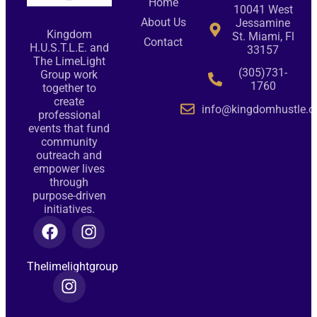
Home
10041 West
About Us
Jessamine
Kingdom
St. Miami, Fl
Contact
H.U.S.T.L.E. and
33157
The LimeLight
(305)731-
Group work
1760
together to
create
info@kingdomhustle.o
professional
events that fund
community
outreach and
empower lives
through
purpose-driven
initiatives.
Thelimelightgroup