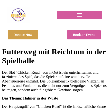
Donate Now
Book an Event
Futterweg mit Reichtum in der
Spielhalle
Der Slot "Chicken Road" von InOut ist ein unterhaltsames und
faszinierendes Spiel, das die Spieler auf eine wundervolle
Abenteuerreise entführt. Die Spielautomatik bietet eine Vielzahl an
Features und Funktionen, die nicht nur zum Vergnügen des Spielens
beitragen, sondern auch für größere Gewinne sorgen.
Das Thema: Hähner in der Wüste
Der Hauptzugriff von "Chicken Road" ist die landschaftliche Szene