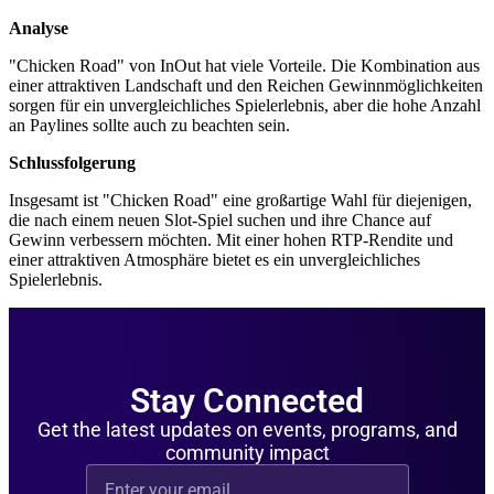
Analyse
"Chicken Road" von InOut hat viele Vorteile. Die Kombination aus
einer attraktiven Landschaft und den Reichen Gewinnmöglichkeiten
sorgen für ein unvergleichliches Spielerlebnis, aber die hohe Anzahl
an Paylines sollte auch zu beachten sein.
Schlussfolgerung
Insgesamt ist "Chicken Road" eine großartige Wahl für diejenigen,
die nach einem neuen Slot-Spiel suchen und ihre Chance auf
Gewinn verbessern möchten. Mit einer hohen RTP-Rendite und
einer attraktiven Atmosphäre bietet es ein unvergleichliches
Spielerlebnis.
Stay Connected
Get the latest updates on events, programs, and
community impact