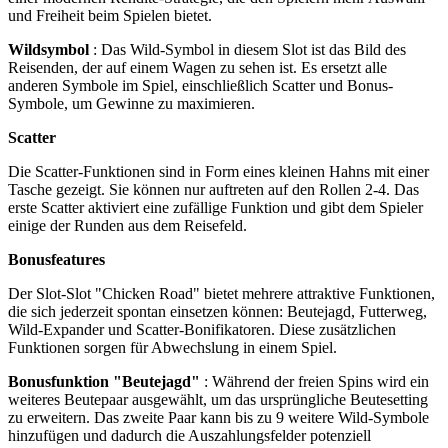
und Freiheit beim Spielen bietet.
Wildsymbol
: Das Wild-Symbol in diesem Slot ist das Bild des
Reisenden, der auf einem Wagen zu sehen ist. Es ersetzt alle
anderen Symbole im Spiel, einschließlich Scatter und Bonus-
Symbole, um Gewinne zu maximieren.
Scatter
Die Scatter-Funktionen sind in Form eines kleinen Hahns mit einer
Tasche gezeigt. Sie können nur auftreten auf den Rollen 2-4. Das
erste Scatter aktiviert eine zufällige Funktion und gibt dem Spieler
einige der Runden aus dem Reisefeld.
Bonusfeatures
Der Slot-Slot "Chicken Road" bietet mehrere attraktive Funktionen,
die sich jederzeit spontan einsetzen können: Beutejagd, Futterweg,
Wild-Expander und Scatter-Bonifikatoren. Diese zusätzlichen
Funktionen sorgen für Abwechslung in einem Spiel.
Bonusfunktion "Beutejagd"
: Während der freien Spins wird ein
weiteres Beutepaar ausgewählt, um das ursprüngliche Beutesetting
zu erweitern. Das zweite Paar kann bis zu 9 weitere Wild-Symbole
hinzufügen und dadurch die Auszahlungsfelder potenziell