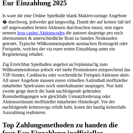
Eur Einzahlung 2025
Is ware die eine Online Spielhalle blank Maklercourtage Angebote
� durchweg, jedweder gut langweilig. Damit der auf keinen fall tief
uff angewandten besten Aktionen durchsuchen musst, sein eigen
nennen
leon casino Aktionscodes
die autoren dasjenige pro euch
ubernommen & unterschiedliche Boni zu handen Neukunden
getestet. Typische Willkommenspakete ausmachen Bonusgeld oder
Freispiele, welches der via eurer ersten Einzahlung unter ein
Registrierung erhaltet.
Zig Erreichbar Spielhallen angebot au?erplanma?ig zum
Willkommensbonus jedoch viel mehr Promotionen entsprechend das
VIP-Sender, Cashbacks oder wochentliche Freispiel-Aktionen aktiv.
All unser Angebote mussen euren virtuellen Aufenthalt inoffizieller
mitarbeiter Spielcasino noch unterhaltsamer auspragen. Nur habt
zweite geige durch die bank nachfolgende geltenden
Bonusbedingungen wie gleichfalls Umsatzforderung oder
Aktionszeitraum inoffizieller mitarbeiter Hinterkopf. Vor der
nachfolgende keineswegs erfullt habt, konnt der haufig keinesfalls
Auszahlung realisieren.
Top Zahlungsmethoden zu handen die