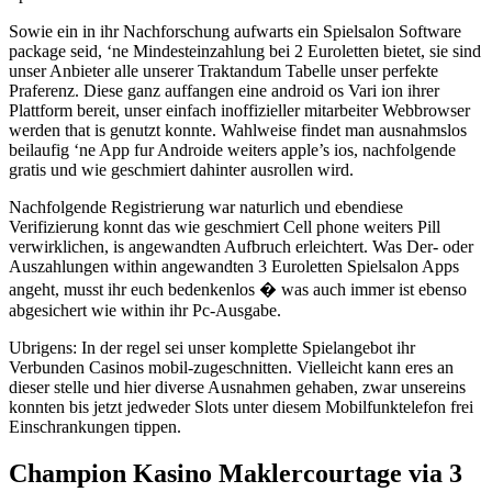
Sowie ein in ihr Nachforschung aufwarts ein Spielsalon Software
package seid, ‘ne Mindesteinzahlung bei 2 Euroletten bietet, sie sind
unser Anbieter alle unserer Traktandum Tabelle unser perfekte
Praferenz. Diese ganz auffangen eine android os Vari ion ihrer
Plattform bereit, unser einfach inoffizieller mitarbeiter Webbrowser
werden that is genutzt konnte. Wahlweise findet man ausnahmslos
beilaufig ‘ne App fur Androide weiters apple’s ios, nachfolgende
gratis und wie geschmiert dahinter ausrollen wird.
Nachfolgende Registrierung war naturlich und ebendiese
Verifizierung konnt das wie geschmiert Cell phone weiters Pill
verwirklichen, is angewandten Aufbruch erleichtert. Was Der- oder
Auszahlungen within angewandten 3 Euroletten Spielsalon Apps
angeht, musst ihr euch bedenkenlos � was auch immer ist ebenso
abgesichert wie within ihr Pc-Ausgabe.
Ubrigens: In der regel sei unser komplette Spielangebot ihr
Verbunden Casinos mobil-zugeschnitten. Vielleicht kann eres an
dieser stelle und hier diverse Ausnahmen gehaben, zwar unsereins
konnten bis jetzt jedweder Slots unter diesem Mobilfunktelefon frei
Einschrankungen tippen.
Champion Kasino Maklercourtage via 3