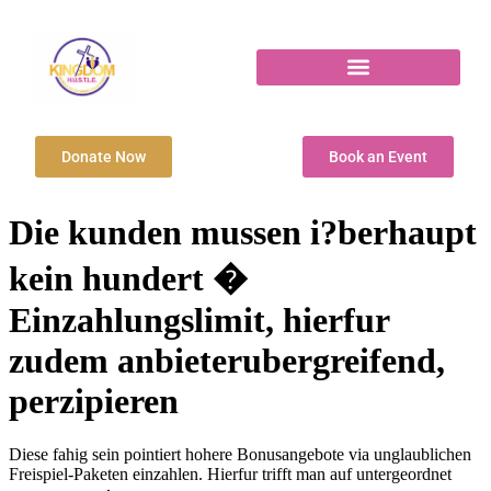
Donate Now
Book an Event
Die kunden mussen i?berhaupt
kein hundert �
Einzahlungslimit, hierfur
zudem anbieterubergreifend,
perzipieren
Diese fahig sein pointiert hohere Bonusangebote via unglaublichen
Freispiel-Paketen einzahlen. Hierfur trifft man auf untergeordnet