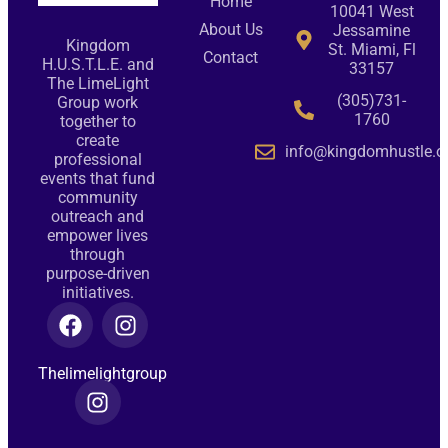
Home
10041 West
About Us
Jessamine
Kingdom
St. Miami, Fl
Contact
H.U.S.T.L.E. and
33157
The LimeLight
(305)731-
Group work
1760
together to
create
info@kingdomhustle.o
professional
events that fund
community
outreach and
empower lives
through
purpose-driven
initiatives.
Thelimelightgroup