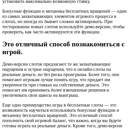
установить максимально возможную ставку.
Бонусные функции и механика бесплатных вращений — одни
из самых захватывающих элементов игрового процесса в
слотах, но иногда их бывает сложно активировать. При
тестировании новых слотов используйте демо-версию, чтобы
проверить, как часто активируются эти функции.
Это отличный способ познакомиться с
игрой.
Демо-версии слотов предлагают те же захватывающие
ощущения и острые ощущения, что и онлайн-слоты на
реальные деньги, но без риска проигрыша. Более того, они
помогают игрокам лучше понять игру, что придает им
уверенности при ставках на собственные деньги. Это
помогает им принимать более взвешенные решения и
увеличивать свои шансы на выигрыш.
Еще одно преимущество игры в бесплатные слоты — это
возможность научиться использовать бонусные функции и
механику бесплатных вращений. Это отличный способ
пополнить свой игровой баланс, что важно, когда вы будете
готовы играть на реальные деньги. Кроме того, демо-версии