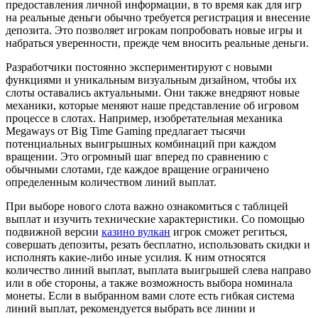
предоставления личной информации, в то время как для игр
на реальные деньги обычно требуется регистрация и внесение
депозита. Это позволяет игрокам попробовать новые игры и
набраться уверенности, прежде чем вносить реальные деньги.
Разработчики постоянно экспериментируют с новыми
функциями и уникальным визуальным дизайном, чтобы их
слоты оставались актуальными. Они также внедряют новые
механики, которые меняют наше представление об игровом
процессе в слотах. Например, изобретательная механика
Megaways от Big Time Gaming предлагает тысячи
потенциальных выигрышных комбинаций при каждом
вращении. Это огромный шаг вперед по сравнению с
обычными слотами, где каждое вращение ограничено
определенным количеством линий выплат.
При выборе нового слота важно ознакомиться с таблицей
выплат и изучить технические характеристики. Со помощью
подвижной версии
казино вулкан
игрок сможет региться,
совершать депозиты, резать бесплатно, использовать скидки и
исполнять какие-либо иные усилия. К ним относятся
количество линий выплат, выплата выигрышей слева направо
или в обе стороны, а также возможность выбора номинала
монеты. Если в выбранном вами слоте есть гибкая система
линий выплат, рекомендуется выбрать все линии и