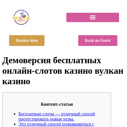
Donate Now
Book an Event
Демоверсия бесплатных
онлайн-слотов казино вулкан
казино
Контент-статьи
Бесплатные слоты — отличный способ
протестировать новые игры.
Это отличный способ познакомиться с