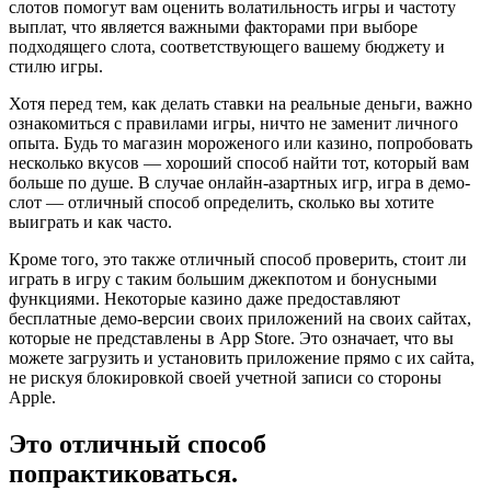
слотов помогут вам оценить волатильность игры и частоту
выплат, что является важными факторами при выборе
подходящего слота, соответствующего вашему бюджету и
стилю игры.
Хотя перед тем, как делать ставки на реальные деньги, важно
ознакомиться с правилами игры, ничто не заменит личного
опыта. Будь то магазин мороженого или казино, попробовать
несколько вкусов — хороший способ найти тот, который вам
больше по душе. В случае онлайн-азартных игр, игра в демо-
слот — отличный способ определить, сколько вы хотите
выиграть и как часто.
Кроме того, это также отличный способ проверить, стоит ли
играть в игру с таким большим джекпотом и бонусными
функциями. Некоторые казино даже предоставляют
бесплатные демо-версии своих приложений на своих сайтах,
которые не представлены в App Store. Это означает, что вы
можете загрузить и установить приложение прямо с их сайта,
не рискуя блокировкой своей учетной записи со стороны
Apple.
Это отличный способ
попрактиковаться.