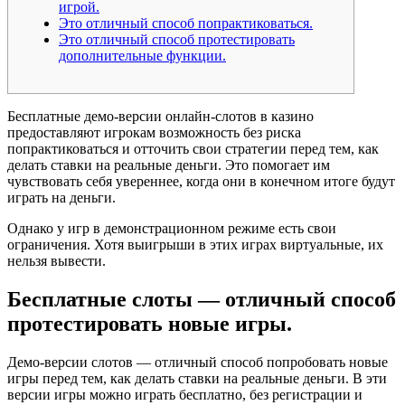
игрой.
Это отличный способ попрактиковаться.
Это отличный способ протестировать
дополнительные функции.
Бесплатные демо-версии онлайн-слотов в казино
предоставляют игрокам возможность без риска
попрактиковаться и отточить свои стратегии перед тем, как
делать ставки на реальные деньги. Это помогает им
чувствовать себя увереннее, когда они в конечном итоге будут
играть на деньги.
Однако у игр в демонстрационном режиме есть свои
ограничения.
Хотя выигрыши в этих играх виртуальные, их
нельзя вывести.
Бесплатные слоты — отличный способ
протестировать новые игры.
Демо-версии слотов — отличный способ попробовать новые
игры перед тем, как делать ставки на реальные деньги. В эти
версии игры можно играть бесплатно, без регистрации и