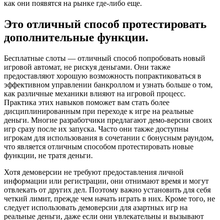
как они появятся на рынке где-либо еще.
Это отличный способ протестировать
дополнительные функции.
Бесплатные слоты — отличный способ попробовать новый
игровой автомат, не рискуя деньгами. Они также
предоставляют хорошую возможность попрактиковаться в
эффективном управлении банкроллом и узнать больше о том,
как различные механики влияют на игровой процесс.
Практика этих навыков поможет вам стать более
дисциплинированным при переходе к игре на реальные
деньги. Многие разработчики предлагают демо-версии своих
игр сразу после их запуска. Часто они также доступны
игрокам для использования в сочетании с бонусным раундом,
что является отличным способом протестировать новые
функции, не тратя деньги.
Хотя демоверсии не требуют предоставления личной
информации или регистрации, они отнимают время и могут
отвлекать от других дел. Поэтому важно установить для себя
четкий лимит, прежде чем начать играть в них. Кроме того, не
следует использовать демоверсии для азартных игр на
реальные деньги, даже если они увлекательны и вызывают