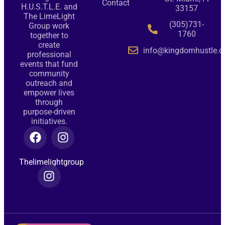
Contact
H.U.S.T.L.E. and
33157
The LimeLight
(305)731-
Group work
1760
together to
create
info@kingdomhustle.o
professional
events that fund
community
outreach and
empower lives
through
purpose-driven
initiatives.
Thelimelightgroup