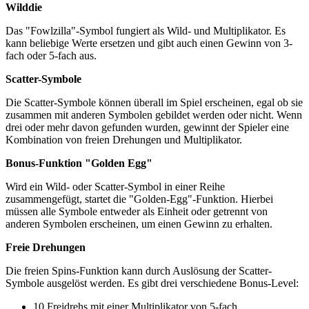
Wilddie
Das "Fowlzilla"-Symbol fungiert als Wild- und Multiplikator. Es
kann beliebige Werte ersetzen und gibt auch einen Gewinn von 3-
fach oder 5-fach aus.
Scatter-Symbole
Die Scatter-Symbole können überall im Spiel erscheinen, egal ob sie
zusammen mit anderen Symbolen gebildet werden oder nicht. Wenn
drei oder mehr davon gefunden wurden, gewinnt der Spieler eine
Kombination von freien Drehungen und Multiplikator.
Bonus-Funktion "Golden Egg"
Wird ein Wild- oder Scatter-Symbol in einer Reihe
zusammengefügt, startet die "Golden-Egg"-Funktion. Hierbei
müssen alle Symbole entweder als Einheit oder getrennt von
anderen Symbolen erscheinen, um einen Gewinn zu erhalten.
Freie Drehungen
Die freien Spins-Funktion kann durch Auslösung der Scatter-
Symbole ausgelöst werden. Es gibt drei verschiedene Bonus-Level:
10 Freidrehs mit einer Multiplikator von 5-fach