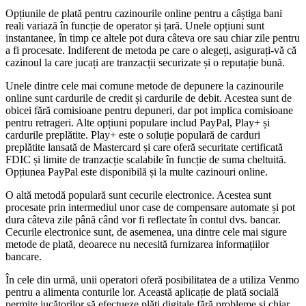
Opțiunile de plată pentru cazinourile online pentru a câștiga bani
reali variază în funcție de operator și țară. Unele opțiuni sunt
instantanee, în timp ce altele pot dura câteva ore sau chiar zile pentru
a fi procesate. Indiferent de metoda pe care o alegeți, asigurați-vă că
cazinoul la care jucați are tranzacții securizate și o reputație bună.
Unele dintre cele mai comune metode de depunere la cazinourile
online sunt cardurile de credit și cardurile de debit. Acestea sunt de
obicei fără comisioane pentru depuneri, dar pot implica comisioane
pentru retrageri. Alte opțiuni populare includ PayPal, Play+ și
cardurile preplătite. Play+ este o soluție populară de carduri
preplătite lansată de Mastercard și care oferă securitate certificată
FDIC și limite de tranzacție scalabile în funcție de suma cheltuită.
Opțiunea PayPal este disponibilă și la multe cazinouri online.
O altă metodă populară sunt cecurile electronice. Acestea sunt
procesate prin intermediul unor case de compensare automate și pot
dura câteva zile până când vor fi reflectate în contul dvs. bancar.
Cecurile electronice sunt, de asemenea, una dintre cele mai sigure
metode de plată, deoarece nu necesită furnizarea informațiilor
bancare.
În cele din urmă, unii operatori oferă posibilitatea de a utiliza Venmo
pentru a alimenta conturile lor. Această aplicație de plată socială
permite jucătorilor să efectueze plăți digitale fără probleme și chiar