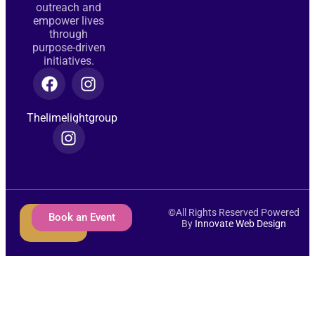
outreach and
empower lives
through
purpose-driven
initiatives.
Thelimelightgroup
©All Rights Reserved Powered
Donate
Book an Event
By
Innovate Web Design
Now