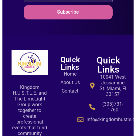
Subscribe
Quick
Quick
Links
Links
Home
10041 West
About Us
Jessamine
Kingdom
St. Miami, Fl
Contact
H.U.S.T.L.E. and
33157
The LimeLight
(305)731-
Group work
1760
together to
create
info@kingdomhustle.o
professional
events that fund
community