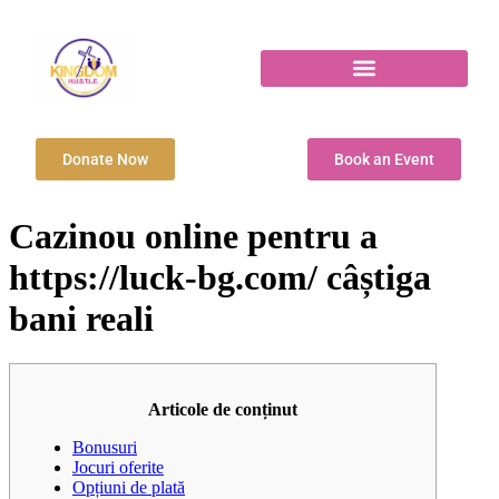
Donate Now
Book an Event
Cazinou online pentru a
https://luck-bg.com/ câștiga
bani reali
Articole de conținut
Bonusuri
Jocuri oferite
Opțiuni de plată