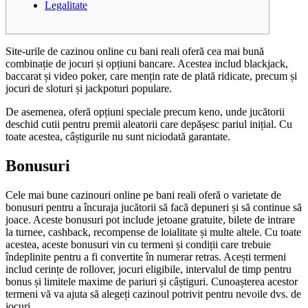
Legalitate
Site-urile de cazinou online cu bani reali oferă cea mai bună
combinație de jocuri și opțiuni bancare. Acestea includ blackjack,
baccarat și video poker, care mențin rate de plată ridicate, precum și
jocuri de sloturi și jackpoturi populare.
De asemenea, oferă opțiuni speciale precum keno, unde jucătorii
deschid cutii pentru premii aleatorii care depășesc pariul inițial.
Cu
toate acestea, câștigurile nu sunt niciodată garantate.
Bonusuri
Cele mai bune cazinouri online pe bani reali oferă o varietate de
bonusuri pentru a încuraja jucătorii să facă depuneri și să continue să
joace. Aceste bonusuri pot include jetoane gratuite, bilete de intrare
la turnee, cashback, recompense de loialitate și multe altele. Cu toate
acestea, aceste bonusuri vin cu termeni și condiții care trebuie
îndeplinite pentru a fi convertite în numerar retras. Acești termeni
includ cerințe de rollover, jocuri eligibile, intervalul de timp pentru
bonus și limitele maxime de pariuri și câștiguri. Cunoașterea acestor
termeni vă va ajuta să alegeți cazinoul potrivit pentru nevoile dvs. de
jocuri.