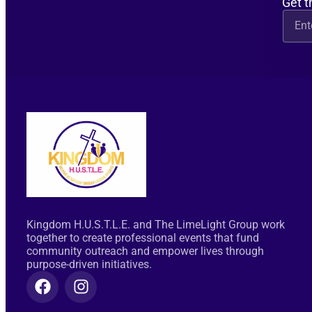
Get t
Kingdom H.U.S.T.L.E. and The LimeLight Group work
together to create professional events that fund
community outreach and empower lives through
purpose-driven initiatives.