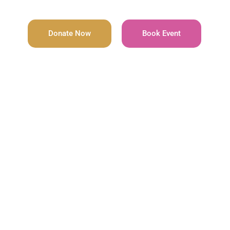
Donate Now
Book Event