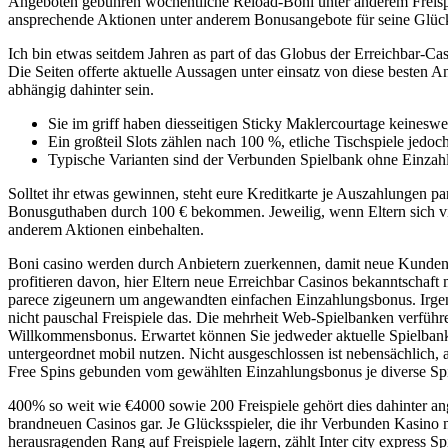
Angeboten gebühren wöchentliche Reload-Boni unter anderem Freispiel
ansprechende Aktionen unter anderem Bonusangebote für seine Glückss
Ich bin etwas seitdem Jahren as part of das Globus der Erreichbar-Ca
Die Seiten offerte aktuelle Aussagen unter einsatz von diese besten 
abhängig dahinter sein.
Sie im griff haben diesseitigen Sticky Maklercourtage keines
Ein großteil Slots zählen nach 100 %, etliche Tischspiele jedoc
Typische Varianten sind der Verbunden Spielbank ohne Einzahlu
Solltet ihr etwas gewinnen, steht eure Kreditkarte je Auszahlungen pa
Bonusguthaben durch 100 € bekommen. Jeweilig, wenn Eltern sich vi
anderem Aktionen einbehalten.
Boni casino werden durch Anbietern zuerkennen, damit neue Kunden 
profitieren davon, hier Eltern neue Erreichbar Casinos bekanntschaf
parece zigeunern um angewandten einfachen Einzahlungsbonus. Irgen
nicht pauschal Freispiele das. Die mehrheit Web-Spielbanken verführ
Willkommensbonus. Erwartet können Sie jedweder aktuelle Spielbank
untergeordnet mobil nutzen. Nicht ausgeschlossen ist nebensächlich, 
Free Spins gebunden vom gewählten Einzahlungsbonus je diverse Spie
400% so weit wie €4000 sowie 200 Freispiele gehört dies dahinter a
brandneuen Casinos gar. Je Glücksspieler, die ihr Verbunden Kasino 
herausragenden Rang auf Freispiele lagern, zählt Inter city express Spi