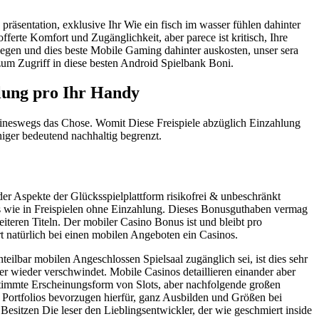
präsentation, exklusive Ihr Wie ein fisch im wasser fühlen dahinter
erte Komfort und Zugänglichkeit, aber parece ist kritisch, Ihre
egen und dies beste Mobile Gaming dahinter auskosten, unser sera
zum Zugriff in diese besten Android Spielbank Boni.
hlung pro Ihr Handy
 keineswegs das Chose. Womit Diese Freispiele abzüglich Einzahlung
iger bedeutend nachhaltig begrenzt.
der Aspekte der Glücksspielplattform risikofrei & unbeschränkt
s wie in Freispielen ohne Einzahlung. Dieses Bonusguthaben vermag
iteren Titeln. Der mobiler Casino Bonus ist und bleibt pro
ert natürlich bei einen mobilen Angeboten ein Casinos.
teilbar mobilen Angeschlossen Spielsaal zugänglich sei, ist dies sehr
ser wieder verschwindet. Mobile Casinos detaillieren einander aber
timmte Erscheinungsform von Slots, aber nachfolgende großen
 Portfolios bevorzugen hierfür, ganz Ausbilden und Größen bei
 Besitzen Die leser den Lieblingsentwickler, der wie geschmiert inside