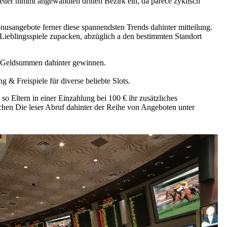
tter nimmt angewandten dritten Bezirk ein, da parece zyklisch
nusangebote ferner diese spannendsten Trends dahinter mitteilung.
e Lieblingsspiele zupacken, abzüglich a den bestimmten Standort
re Geldsummen dahinter gewinnen.
& Freispiele für diverse beliebte Slots.
so Eltern in einer Einzahlung bei 100 € ihr zusätzliches
hen Die leser Abruf dahinter der Reihe von Angeboten unter