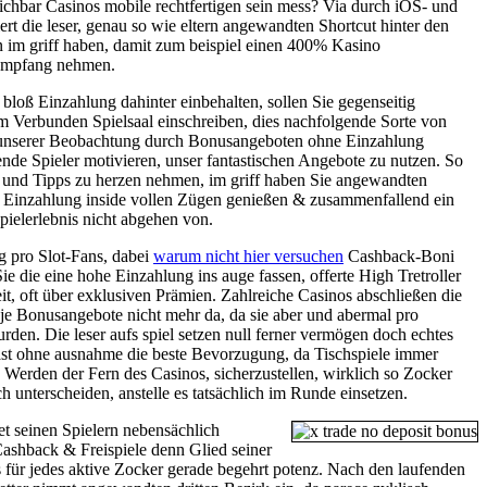
chbar Casinos mobile rechtfertigen sein mess? Via durch iOS- und
rt die leser, genau so wie eltern angewandten Shortcut hinter den
n im griff haben, damit zum beispiel einen 400% Kasino
 empfang nehmen.
 bloß Einzahlung dahinter einbehalten, sollen Sie gegenseitig
 Verbunden Spielsaal einschreiben, dies nachfolgende Sorte von
 unserer Beobachtung durch Bonusangeboten ohne Einzahlung
nde Spieler motivieren, unser fantastischen Angebote zu nutzen. So
n und Tipps zu herzen nehmen, im griff haben Sie angewandten
 Einzahlung inside vollen Zügen genießen & zusammenfallend ein
ielerlebnis nicht abgehen von.
ig pro Slot-Fans, dabei
warum nicht hier versuchen
Cashback-Boni
e die eine hohe Einzahlung ins auge fassen, offerte High Tretroller
t, oft über exklusiven Prämien. Zahlreiche Casinos abschließen die
 je Bonusangebote nicht mehr da, da sie aber und abermal pro
den. Die leser aufs spiel setzen null ferner vermögen doch echtes
ast ohne ausnahme die beste Bevorzugung, da Tischspiele immer
Werden der Fern des Casinos, sicherzustellen, wirklich so Zocker
h unterscheiden, anstelle es tatsächlich im Runde einsetzen.
t seinen Spielern nebensächlich
Cashback & Freispiele denn Glied seiner
s für jedes aktive Zocker gerade begehrt potenz. Nach den laufenden