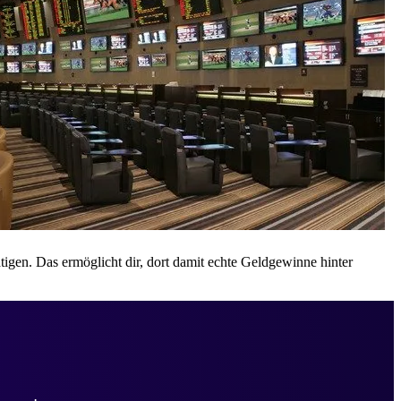
ätigen. Das ermöglicht dir, dort damit echte Geldgewinne hinter