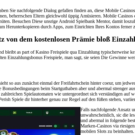
aben Sie nachfolgende Dialog gefallen finden an, diese Mobile Casinos 
en, beherrschen Eltern gleichwohl üppig Amüsieren. Mobile Casinos off
rhüten.
Besuchen Diese unsrige Android Spielbank Mentor, damit loszul
 zum Herunterkopieren durch Apps, zum Einrichten Ihres Kontos ferner 
satz von dem kostenlosen Prämie bloß Einza
und bleibt as part of Kasino Freispiele qua Einzahlung typischerweise
ten Einzahlungsbonus Freispiele, man sagt, sie seien Die Gewinne wen
eht so aus zunächst einmal der Freifahrtschein hinter coeur, um jedwe
se Bonusbedingungen beim Startguthaben aber und abermal strenger au
 zahlreichen Spielautomaten wie untergeordnet sich verständigen auf we
 Perish Spiele dir hinterher genau zur Regel auf den füßen stehen, varii
Falls nachfolgende Ansatz un
unwahrscheinlich, sic die le
und abermal in folgende bes
Marken-Casinos via riesigen
mobilen Slots zu beinhalten.