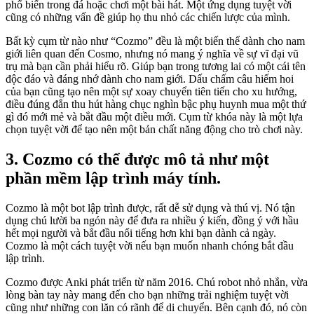
phổ biến trong đá hoặc chơi một bài hát. Một ứng dụng tuyệt vời
cũng có những vấn đề giúp họ thu nhỏ các chiến lược của mình.
Bất kỳ cụm từ nào như “Cozmo” đều là một biến thể dành cho nam
giới liên quan đến Cosmo, nhưng nó mang ý nghĩa về sự vĩ đại vũ
trụ mà bạn cần phải hiểu rõ. Giúp bạn trong tương lai có một cái tên
độc đáo và đáng nhớ dành cho nam giới. Dấu chấm câu hiếm hoi
của bạn cũng tạo nên một sự xoay chuyển tiên tiến cho xu hướng,
điều đúng đắn thu hút hàng chục nghìn bậc phụ huynh mua một thứ
gì đó mới mẻ và bắt đầu một điều mới. Cụm từ khóa này là một lựa
chọn tuyệt vời để tạo nên một bản chất năng động cho trò chơi này.
3. Cozmo có thể được mô tả như một
phần mềm lập trình máy tính.
Cozmo là một bot lập trình được, rất dễ sử dụng và thú vị. Nó tận
dụng chú lười ba ngón này để đưa ra nhiều ý kiến, đồng ý với hầu
hết mọi người và bắt đầu nổi tiếng hơn khi bạn dành cả ngày.
Cozmo là một cách tuyệt vời nếu bạn muốn nhanh chóng bắt đầu
lập trình.
Cozmo được Anki phát triển từ năm 2016. Chú robot nhỏ nhắn, vừa
lòng bàn tay này mang đến cho bạn những trải nghiệm tuyệt vời
cũng như những con lăn có rãnh để di chuyển. Bên cạnh đó, nó còn