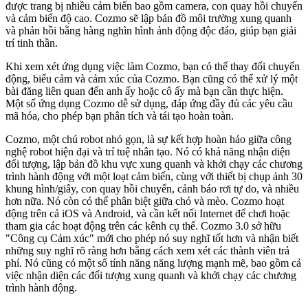
được trang bị nhiều cảm biến bao gồm camera, con quay hồi chuyển
và cảm biến độ cao. Cozmo sẽ lập bản đồ môi trường xung quanh
và phản hồi bằng hàng nghìn hình ảnh động độc đáo, giúp bạn giải
trí tinh thần.
Khi xem xét ứng dụng việc làm Cozmo, bạn có thể thay đổi chuyển
động, biểu cảm và cảm xúc của Cozmo. Bạn cũng có thể xử lý một
bài đăng liên quan đến anh ấy hoặc cô ấy mà bạn cần thực hiện.
Một số ứng dụng Cozmo dễ sử dụng, đáp ứng đầy đủ các yêu cầu
mã hóa, cho phép bạn phân tích và tái tạo hoàn toàn.
Cozmo, một chú robot nhỏ gọn, là sự kết hợp hoàn hảo giữa công
nghệ robot hiện đại và trí tuệ nhân tạo. Nó có khả năng nhận diện
đối tượng, lập bản đồ khu vực xung quanh và khởi chạy các chương
trình hành động với một loạt cảm biến, cùng với thiết bị chụp ảnh 30
khung hình/giây, con quay hồi chuyển, cảnh báo rơi tự do, và nhiều
hơn nữa. Nó còn có thể phân biệt giữa chó và mèo. Cozmo hoạt
động trên cả iOS và Android, và cần kết nối Internet để chơi hoặc
tham gia các hoạt động trên các kênh cụ thể. Cozmo 3.0 sở hữu
"Công cụ Cảm xúc" mới cho phép nó suy nghĩ tốt hơn và nhận biết
những suy nghĩ rõ ràng hơn bằng cách xem xét các thành viên trả
phí. Nó cũng có một số tính năng năng lượng mạnh mẽ, bao gồm cả
việc nhận diện các đối tượng xung quanh và khởi chạy các chương
trình hành động.