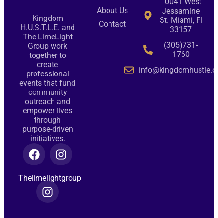
10041 West
About Us
Jessamine
Kingdom
St. Miami, Fl
Contact
H.U.S.T.L.E. and
33157
The LimeLight
(305)731-
Group work
1760
together to
create
info@kingdomhustle.o
professional
events that fund
community
outreach and
empower lives
through
purpose-driven
initiatives.
Thelimelightgroup