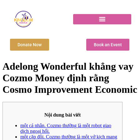
Donate Now
Book an Event
Adelong Wonderful khẳng vay
Cozmo Money định rằng
Cosmo Improvement Economic
Nội dung bài viết
một cá nhân. Cozmo thường là một robot giao
dịch ngoại hối.
một cặp đôi. Cozmo thường là một vở kịch mang