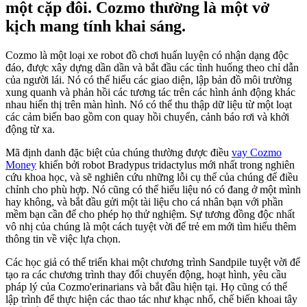
một cặp đôi. Cozmo thường là một vở
kịch mang tính khai sáng.
Cozmo là một loại xe robot đồ chơi huấn luyện có nhận dạng độc
đáo, được xây dựng dần dần và bắt đầu các tình huống theo chỉ dẫn
của người lái. Nó có thể hiểu các giao diện, lập bản đồ môi trường
xung quanh và phản hồi các tương tác trên các hình ảnh động khác
nhau hiển thị trên màn hình. Nó có thể thu thập dữ liệu từ một loạt
các cảm biến bao gồm con quay hồi chuyển, cảnh báo rơi và khởi
động từ xa.
Mã định danh đặc biệt của chúng thường được điều
vay Cozmo
Money
khiển bởi robot Bradypus tridactylus mới nhất trong nghiên
cứu khoa học, và sẽ nghiên cứu những lỗi cụ thể của chúng để điều
chỉnh cho phù hợp. Nó cũng có thể hiểu liệu nó có đang ở một mình
hay không, và bắt đầu gửi một tài liệu cho cá nhân bạn với phần
mềm bạn cần để cho phép họ thử nghiệm. Sự tương đồng độc nhất
vô nhị của chúng là một cách tuyệt vời để trẻ em mới tìm hiểu thêm
thông tin về việc lựa chọn.
Các học giả có thể triển khai một chương trình Sandpile tuyệt vời để
tạo ra các chương trình thay đổi chuyển động, hoạt hình, yêu cầu
pháp lý của Cozmo'erinarians và bắt đầu hiện tại. Họ cũng có thể
lập trình để thực hiện các thao tác như khạc nhổ, chế biến khoai tây