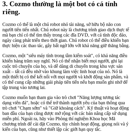
3. Cozmo thường là một bot có cá tính
riêng.
Cozmo có thể là một chú robot nhỏ tài năng, sở hữu bộ não con
người tiên tiến nhất. Chú robot này là chương trình giao dịch thực tế
mà bạn chỉ có thể tìm thấy trong các đĩa DVD, với cá tính độc đáo,
ngày càng phát triển theo thời gian. Chú robot có thể điều khiển bạn
thực hiện các thao tác, gây bất ngờ lớn với khả năng giữ thăng bằng.
Cozmo, một "siêu máy tính trong tầm kiểm soát", có khả năng điều
khiển hàng trăm suy nghĩ. Nó có thể nhận biết mọi người, ghi lại
cuộc trò chuyện của họ, và dễ dàng di chuyển trong khu vực sản
xuất – tất cả đều nhờ vào khung làm việc linh hoạt của nó. Nó là
một thiết bị có thể kết nối với mọi người và khởi động sản phẩm, và
có thể cung cấp những giải pháp tiên tiến nếu bạn muốn ghi nhớ để
tập trung vào tương lai.
Cozmo muốn bạn tham gia vào trò chơi "Năng lượng tương tác
dạng viên đá", hoặc có thể trở thành người yêu của bạn thông qua
trò chơi "Chạm sớm" và "Giữ khoảng cách". Kỹ thuật và hoạt động
ban đầu của bạn cũng được mở rộng với các bản nâng cấp sử dụng
miễn phí. Ngoài ra, hãy vào Phòng thí nghiệm Khoa học Mã
chương trình để cài đặt Cozmo, tùy chỉnh hoạt động, giọng nói và ý
kiến ​​của bạn, cũng như thiết lập các giới hạn quy tắc.