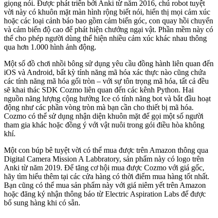
giọng nói. Được phát triển bởi Anki từ năm 2016, chú robot tuyệt
vời này có khuôn mặt màn hình rộng biết nói, hiển thị mọi cảm xúc
hoặc các loại cảnh báo bao gồm cảm biến góc, con quay hồi chuyển
và cảm biến độ cao để phát hiện chướng ngại vật. Phần mềm này có
thể cho phép người dùng thể hiện nhiều cảm xúc khác nhau thông
qua hơn 1.000 hình ảnh động.
Một số đồ chơi nhồi bông sử dụng yêu cầu đồng hành liên quan đến
iOS và Android, bất kỳ tính năng mã hóa xác thực nào cũng chứa
các tính năng mã hóa gối tròn – với sự tôn trọng mã hóa, tất cả đều
sẽ khai thác SDK Cozmo liên quan đến các kênh Python. Hai
nguồn năng lượng cộng hưởng Ice có tính năng bot và bắt đầu hoạt
động như các phần vòng tròn mà bạn cần cho thiết bị mã hóa.
Cozmo có thể sử dụng nhận diện khuôn mặt để gọi một số người
tham gia khác hoặc đồng ý với vật nuôi trong gói điều hòa không
khí.
Một con búp bê tuyệt vời có thể mua được trên Amazon thông qua
Digital Camera Mission A Labbratory, sản phẩm này có logo trên
Anki từ năm 2019. Để tăng cơ hội mua được Cozmo với giá gốc,
hãy tìm hiểu thêm tại các cửa hàng có thời điểm mua hàng tốt nhất.
Bạn cũng có thể mua sản phẩm này với giá niêm yết trên Amazon
hoặc đăng ký nhận thông báo từ Electric Aspiration Labs để được
bổ sung hàng khi có sẵn.