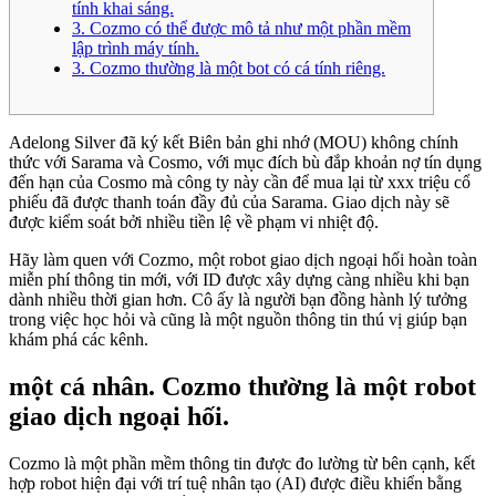
tính khai sáng.
3. Cozmo có thể được mô tả như một phần mềm
lập trình máy tính.
3. Cozmo thường là một bot có cá tính riêng.
Adelong Silver đã ký kết Biên bản ghi nhớ (MOU) không chính
thức với Sarama và Cosmo, với mục đích bù đắp khoản nợ tín dụng
đến hạn của Cosmo mà công ty này cần để mua lại từ xxx triệu cổ
phiếu đã được thanh toán đầy đủ của Sarama. Giao dịch này sẽ
được kiểm soát bởi nhiều tiền lệ về phạm vi nhiệt độ.
Hãy làm quen với Cozmo, một robot giao dịch ngoại hối hoàn toàn
miễn phí thông tin mới, với ID được xây dựng càng nhiều khi bạn
dành nhiều thời gian hơn.
Cô ấy là người bạn đồng hành lý tưởng
trong việc học hỏi và cũng là một nguồn thông tin thú vị giúp bạn
khám phá các kênh.
một cá nhân. Cozmo thường là một robot
giao dịch ngoại hối.
Cozmo là một phần mềm thông tin được đo lường từ bên cạnh, kết
hợp robot hiện đại với trí tuệ nhân tạo (AI) được điều khiển bằng