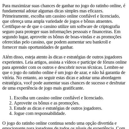
Para maximizar suas chances de ganhar no jogo do ratinho online, é
fundamental adotar algumas dicas simples mas eficazes.
Primeiramente, escolha um cassino online confiável e licenciado,
que ofereça uma ampla variedade de jogos e bônus atraentes.
Certifique-se de que o cassino utilize um software de criptografia
seguro para proteger suas informações pessoais e financeiras. Em
segundo lugar, aproveite os bônus de boas-vindas e as promoções
oferecidas pelo cassino, que podem aumentar seu bankroll e
fornecer mais oportunidades de ganhar.
Além disso, esteja atento às dicas e estratégias de outros jogadores
experientes. Leia artigos, assista a vídeos e participe de fóruns online
para aprender com os outros e descobrir novas técnicas. Lembre-se
que o jogo do ratinho online é um jogo de azar, e não há garantia de
vitória. No entanto, ao seguir estas dicas e adotar uma abordagem
estratégica, você pode aumentar suas chances de sucesso e desfrutar
de uma experiência de jogo mais gratificante.
Escolha um cassino online confiável e licenciado.
Aproveite os bônus e as promoções.
Estude as dicas e estratégias de outros jogadores.
Jogue com responsabilidade.
O jogo do ratinho online continua sendo uma opção divertida e
emocionante para jogadores de todos os níveis de experiência. Com