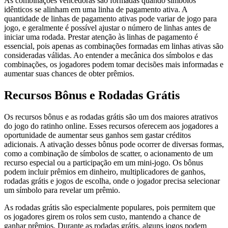
As combinações vencedoras são formadas quando símbolos
idênticos se alinham em uma linha de pagamento ativa. A
quantidade de linhas de pagamento ativas pode variar de jogo para
jogo, e geralmente é possível ajustar o número de linhas antes de
iniciar uma rodada. Prestar atenção às linhas de pagamento é
essencial, pois apenas as combinações formadas em linhas ativas são
consideradas válidas. Ao entender a mecânica dos símbolos e das
combinações, os jogadores podem tomar decisões mais informadas e
aumentar suas chances de obter prêmios.
Recursos Bônus e Rodadas Grátis
Os recursos bônus e as rodadas grátis são um dos maiores atrativos
do jogo do ratinho online. Esses recursos oferecem aos jogadores a
oportunidade de aumentar seus ganhos sem gastar créditos
adicionais. A ativação desses bônus pode ocorrer de diversas formas,
como a combinação de símbolos de scatter, o acionamento de um
recurso especial ou a participação em um mini-jogo. Os bônus
podem incluir prêmios em dinheiro, multiplicadores de ganhos,
rodadas grátis e jogos de escolha, onde o jogador precisa selecionar
um símbolo para revelar um prêmio.
As rodadas grátis são especialmente populares, pois permitem que
os jogadores girem os rolos sem custo, mantendo a chance de
ganhar prêmios. Durante as rodadas grátis, alguns jogos podem