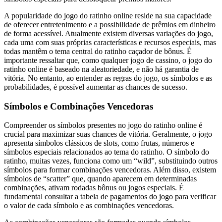
A popularidade do jogo do ratinho online reside na sua capacidade
de oferecer entretenimento e a possibilidade de prêmios em dinheiro
de forma acessível. Atualmente existem diversas variações do jogo,
cada uma com suas próprias características e recursos especiais, mas
todas mantêm o tema central do ratinho caçador de bônus. É
importante ressaltar que, como qualquer jogo de cassino, o jogo do
ratinho online é baseado na aleatoriedade, e não há garantia de
vitória. No entanto, ao entender as regras do jogo, os símbolos e as
probabilidades, é possível aumentar as chances de sucesso.
Símbolos e Combinações Vencedoras
Compreender os símbolos presentes no jogo do ratinho online é
crucial para maximizar suas chances de vitória. Geralmente, o jogo
apresenta símbolos clássicos de slots, como frutas, números e
símbolos especiais relacionados ao tema do ratinho. O símbolo do
ratinho, muitas vezes, funciona como um “wild”, substituindo outros
símbolos para formar combinações vencedoras. Além disso, existem
símbolos de “scatter” que, quando aparecem em determinadas
combinações, ativam rodadas bônus ou jogos especiais. É
fundamental consultar a tabela de pagamentos do jogo para verificar
o valor de cada símbolo e as combinações vencedoras.