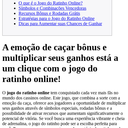
O que é o Jogo do Ratinho Online?
Símbolos e Combinações Vencedoras
Recursos Bônus e Rodadas Grátis
Estratégias para o Jogo do Ratinho Online
Dicas para Aumentar suas Chances de Ganhar
A emoção de caçar bônus e
multiplicar seus ganhos está a
um clique com o jogo do
ratinho online!
O
jogo do ratinho online
tem conquistado cada vez mais fãs no
mundo dos cassinos online. Este jogo, que combina a sorte com a
emoção da caça, oferece aos jogadores a oportunidade de multiplicar
seus ganhos através de símbolos especiais, rodadas bônus e a
possibilidade de ativar recursos que aumentam significativamente o
potencial de vitória. Se você busca uma experiência vibrante e cheia
de adrenalina, o jogo do ratinho pode ser a escolha perfeita para