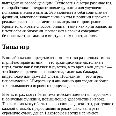
выглядит многообещающим. Технология быстро развивается,
и разработчики внедряют новые функции для улучшения
пользовательского опыта. Это включает в себя социальные
функции, многопользовательские чаты и реакции игроков в
режиме реального времени на выигрыши и проигрыши.
Кроме того, новые способы оплаты, такие как криптовалюты
и технология блокчейн, позволяют игрокам совершать
безопасные транзакции в виртуальном пространстве.
Типы игр
В онлайн-казино представлено множество различных типов
игр. Некоторые из них — это традиционные настольные
игры, такие как блэкджек и рулетка, в то время как другие —
это более современные новшества, такие как баккара,
видеопокер или даже 3D-слоты. Последние — это игры,
использующие 3D-графику и анимацию для создания более
захватывающего игрового процесса для игроков.
В этих играх могут быть тематические элементы, персонажи
и бонусные функции, повышающие удовольствие игрока.
Также в них могут быть прогрессивные джекпоты, растущие с
каждой ставкой, предоставляя игрокам шанс выиграть
огромную сумму денег. Некоторые из этих игр имеют