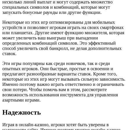
несколько линий выплат и могут содержать множество
специальных символов и комбинаций, которые могут
запускать бонусные раунды или другие функции.
Некоторые из этих игр оптимизированы для мобильных
устройств и позволяют игрокам играть на своих смартфонах
или планшетах. Другие имеют функцию множителя, которая
может увеличить ваш выигрыш при выпадении
определенных комбинаций символов. Это эффективный
способ увеличить свой банкролл, не делая дополнительных
ставок.
Эти игры популярны как среди новичков, так и среди
опытных игроков. Они быстрые, простые в освоении и
предлагают разнообразные варианты ставок. Кроме того,
некоторые из этих игр могут вызывать сильную зависимость.
Именно поэтому важно играть ответственно и ограничивать
свои потери. Чтобы помочь вам в этом, рассмотрите
возможность использования инструмента для управления
азартными играми.
Надежность
Играя в онлайн-казино, игроки хотят быть уверены в
надежности сайта. Именно поэтому многие онлайн-казино