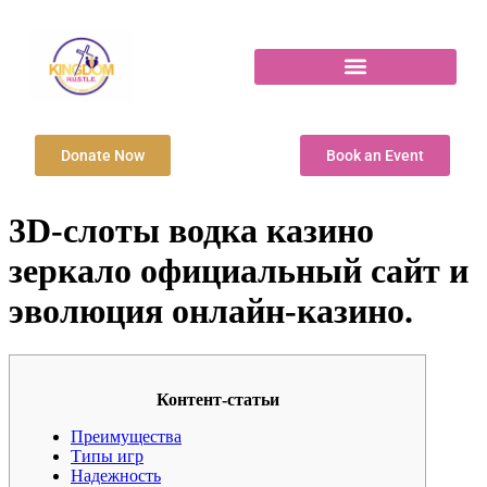
Donate Now
Book an Event
3D-слоты водка казино
зеркало официальный сайт и
эволюция онлайн-казино.
Контент-статьи
Преимущества
Типы игр
Надежность