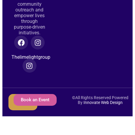
community
outreach and
empower lives
through
purpose-driven
initiatives.
Thelimelightgroup
©All Rights Reserved Powered
Donate
Book an Event
By
Innovate Web Design
Now