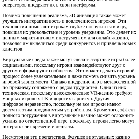
операторов внедряют их в свои платформы.
Помимо повышения реализма, 3D-анимация также может
улучшить интерактивность и вовлеченность игроков. Эти
технологии помогают игрокам глубже погрузиться в игру,
повышая их удовольствие и уровень удержания. Это делает их
ценным маркетинговым инструментом для онлайн-казино,
позволяя им выделиться среди конкурентов и привлечь новых
клиентов.
Виртуальные среды также могут сделать азартные игры более
социальными, поскольку игроки взаимодействуют друг с
другом и формируют сообщества. Это может сделать игровой
процесс более увлекательным и даже помочь снизить уровень
игровой зависимости. Однако внедрение игр в метавселенной
по-прежнему сопряжено с рядом трудностей. Одна из них —
техническая, поскольку высококлассные VR-казино требуют
мощных игровых ПК и дорогих гарнитур. Другая —
цифровое неравенство, поскольку не все игроки имеют
доступ к этим продвинутым устройствам. Кроме того, эффект
полного погружения в виртуальные казино может осложнить
усилия по ответственной игре, поскольку игроки легко могут
потерять счет времени и деньгам.
Несмотря на эти препятствия, будущее виртуальных казино