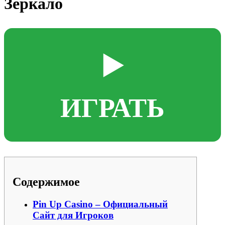
Зеркало
▶️
ИГРАТЬ
Содержимое
Pin Up Casino – Официальный
Сайт для Игроков