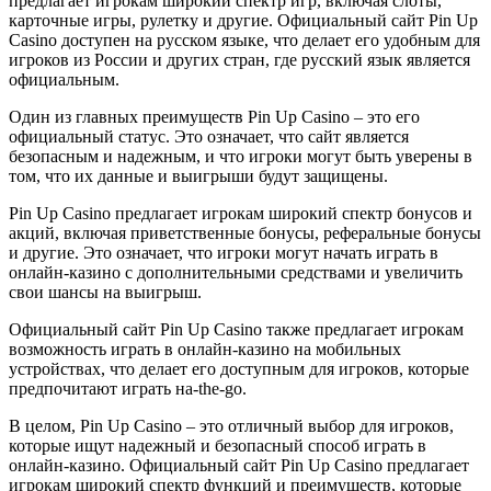
предлагает игрокам широкий спектр игр, включая слоты,
карточные игры, рулетку и другие. Официальный сайт Pin Up
Casino доступен на русском языке, что делает его удобным для
игроков из России и других стран, где русский язык является
официальным.
Один из главных преимуществ Pin Up Casino – это его
официальный статус. Это означает, что сайт является
безопасным и надежным, и что игроки могут быть уверены в
том, что их данные и выигрыши будут защищены.
Pin Up Casino предлагает игрокам широкий спектр бонусов и
акций, включая приветственные бонусы, реферальные бонусы
и другие. Это означает, что игроки могут начать играть в
онлайн-казино с дополнительными средствами и увеличить
свои шансы на выигрыш.
Официальный сайт Pin Up Casino также предлагает игрокам
возможность играть в онлайн-казино на мобильных
устройствах, что делает его доступным для игроков, которые
предпочитают играть на-the-go.
В целом, Pin Up Casino – это отличный выбор для игроков,
которые ищут надежный и безопасный способ играть в
онлайн-казино. Официальный сайт Pin Up Casino предлагает
игрокам широкий спектр функций и преимуществ, которые