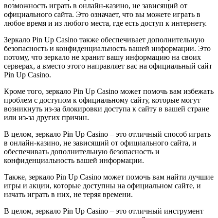
возможность играть в онлайн-казино, не зависящий от
официального сайта. Это означает, что вы можете играть в
любое время и из любого места, где есть доступ к интернету.
Зеркало Pin Up Casino также обеспечивает дополнительную
безопасность и конфиденциальность вашей информации. Это
потому, что зеркало не хранит вашу информацию на своих
серверах, а вместо этого направляет вас на официальный сайт
Pin Up Casino.
Кроме того, зеркало Pin Up Casino может помочь вам избежать
проблем с доступом к официальному сайту, которые могут
возникнуть из-за блокировки доступа к сайту в вашей стране
или из-за других причин.
В целом, зеркало Pin Up Casino – это отличный способ играть
в онлайн-казино, не зависящий от официального сайта, и
обеспечивать дополнительную безопасность и
конфиденциальность вашей информации.
Также, зеркало Pin Up Casino может помочь вам найти лучшие
игры и акции, которые доступны на официальном сайте, и
начать играть в них, не теряя времени.
В целом, зеркало Pin Up Casino – это отличный инструмент