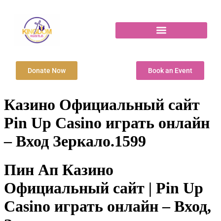
Donate Now
Book an Event
Казино Официальный сайт
Pin Up Casino играть онлайн
– Вход Зеркало.1599
Пин Ап Казино
Официальный сайт | Pin Up
Casino играть онлайн – Вход,