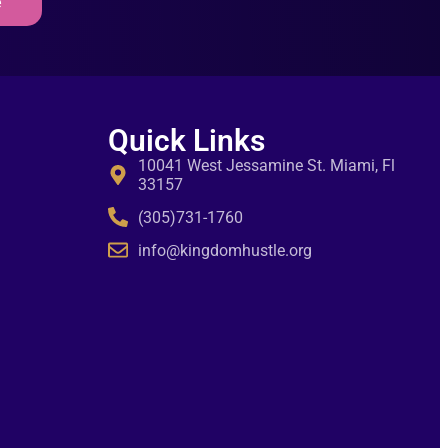
e
Quick Links
10041 West Jessamine St. Miami, Fl
33157
(305)731-1760
info@kingdomhustle.org