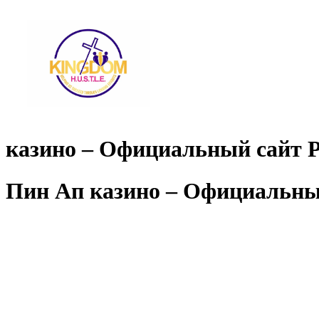
казино – Официальный сайт Pi
Пин Ап казино – Официальный 