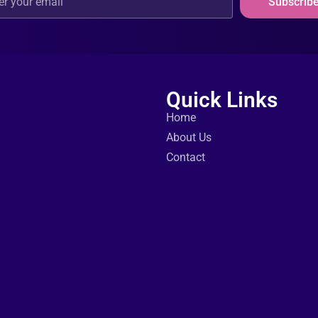
Subscrib
Quick Links
Home
About Us
Contact