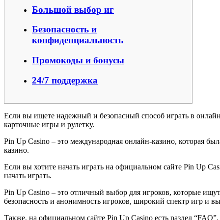
Большой выбор иг
Безопасность и
конфиденциальность
Промокоды и бонусы
24/7 поддержка
Если вы ищете надежный и безопасный способ играть в онлайн-
карточные игры и рулетку.
Pin Up Casino – это международная онлайн-казино, которая был
казино.
Если вы хотите начать играть на официальном сайте Pin Up Casi
начать играть.
Pin Up Casino – это отличный выбор для игроков, которые ищ
безопасность и анонимность игроков, широкий спектр игр и вы
Также, на официальном сайте Pin Up Casino есть раздел “FAQ”