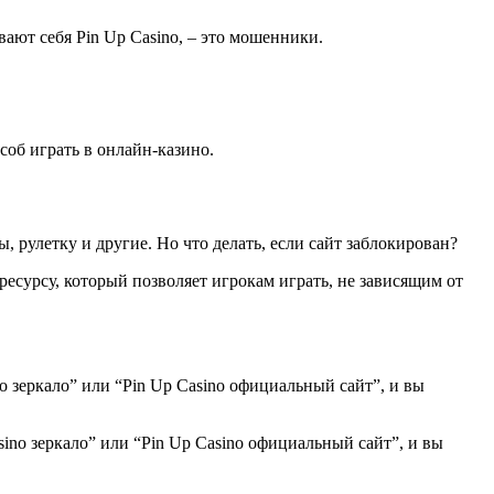
ают себя Pin Up Casino, – это мошенники.
об играть в онлайн-казино.
, рулетку и другие. Но что делать, если сайт заблокирован?
ресурсу, который позволяет игрокам играть, не зависящим от
o зеркало” или “Pin Up Casino официальный сайт”, и вы
ino зеркало” или “Pin Up Casino официальный сайт”, и вы