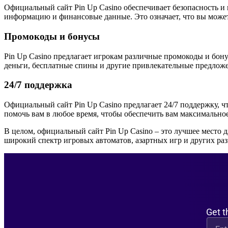
Официальный сайт Pin Up Casino обеспечивает безопасность и
информацию и финансовые данные. Это означает, что вы можете
Промокоды и бонусы
Pin Up Casino предлагает игрокам различные промокоды и бону
деньги, бесплатные спины и другие привлекательные предлож
24/7 поддержка
Официальный сайт Pin Up Casino предлагает 24/7 поддержку, 
помочь вам в любое время, чтобы обеспечить вам максимальное
В целом, официальный сайт Pin Up Casino – это лучшее место 
широкий спектр игровых автоматов, азартных игр и других раз
Get t