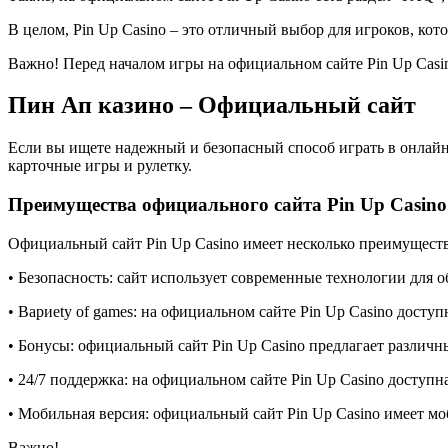
В целом, Pin Up Casino – это отличный выбор для игроков, ко
Важно! Перед началом игры на официальном сайте Pin Up Casin
Пин Ап казино – Официальный сайт
Если вы ищете надежный и безопасный способ играть в онлайн-
карточные игры и рулетку.
Преимущества официального сайта Pin Up Casino
Официальный сайт Pin Up Casino имеет несколько преимуществ
• Безопасность: сайт использует современные технологии для
• Вариety of games: на официальном сайте Pin Up Casino доступ
• Бонусы: официальный сайт Pin Up Casino предлагает различн
• 24/7 поддержка: на официальном сайте Pin Up Casino доступн
• Мобильная версия: официальный сайт Pin Up Casino имеет мо
Важно!