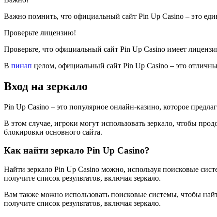
Важно помнить, что официальный сайт Pin Up Casino – это еди
Проверьте лицензию!
Проверьте, что официальный сайт Pin Up Casino имеет лицензи
В
пинап
целом, официальный сайт Pin Up Casino – это отличны
Вход на зеркало
Pin Up Casino – это популярное онлайн-казино, которое предла
В этом случае, игроки могут использовать зеркало, чтобы прод
блокировки основного сайта.
Как найти зеркало Pin Up Casino?
Найти зеркало Pin Up Casino можно, используя поисковые систе
получите список результатов, включая зеркало.
Вам также можно использовать поисковые системы, чтобы найти 
получите список результатов, включая зеркало.