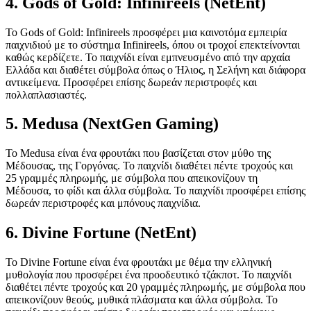
4. Gods of Gold: Infinireels (NetEnt)
Το Gods of Gold: Infinireels προσφέρει μια καινοτόμα εμπειρία
παιχνιδιού με το σύστημα Infinireels, όπου οι τροχοί επεκτείνονται
καθώς κερδίζετε. Το παιχνίδι είναι εμπνευσμένο από την αρχαία
Ελλάδα και διαθέτει σύμβολα όπως ο Ήλιος, η Σελήνη και διάφορα
αντικείμενα. Προσφέρει επίσης δωρεάν περιστροφές και
πολλαπλασιαστές.
5. Medusa (NextGen Gaming)
Το Medusa είναι ένα φρουτάκι που βασίζεται στον μύθο της
Μέδουσας, της Γοργόνας. Το παιχνίδι διαθέτει πέντε τροχούς και
25 γραμμές πληρωμής, με σύμβολα που απεικονίζουν τη
Μέδουσα, το φίδι και άλλα σύμβολα. Το παιχνίδι προσφέρει επίσης
δωρεάν περιστροφές και μπόνους παιχνίδια.
6. Divine Fortune (NetEnt)
Το Divine Fortune είναι ένα φρουτάκι με θέμα την ελληνική
μυθολογία που προσφέρει ένα προοδευτικό τζάκποτ. Το παιχνίδι
διαθέτει πέντε τροχούς και 20 γραμμές πληρωμής, με σύμβολα που
απεικονίζουν θεούς, μυθικά πλάσματα και άλλα σύμβολα. Το