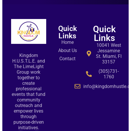
Quick
Quick
Links
Links
Home
10041 West
About Us
Jessamine
Kingdom
St. Miami, Fl
Contact
H.U.S.T.L.E. and
33157
The LimeLight
(305)731-
Group work
1760
together to
create
info@kingdomhustle.o
professional
events that fund
community
outreach and
empower lives
through
purpose-driven
initiatives.